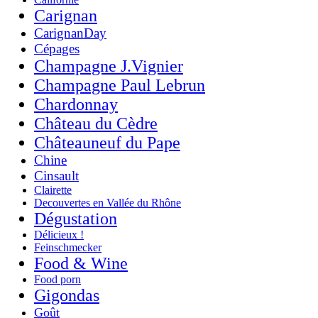
Carignan
CarignanDay
Cépages
Champagne J.Vignier
Champagne Paul Lebrun
Chardonnay
Château du Cèdre
Châteauneuf du Pape
Chine
Cinsault
Clairette
Decouvertes en Vallée du Rhône
Dégustation
Délicieux !
Feinschmecker
Food & Wine
Food porn
Gigondas
Goût