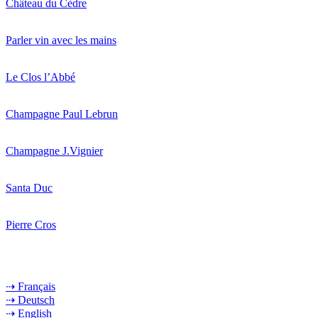
Château du Cèdre
Parler vin avec les mains
Le Clos l’Abbé
Champagne Paul Lebrun
Champagne J.Vignier
Santa Duc
Pierre Cros
⇢ Français
⇢ Deutsch
⇢ English