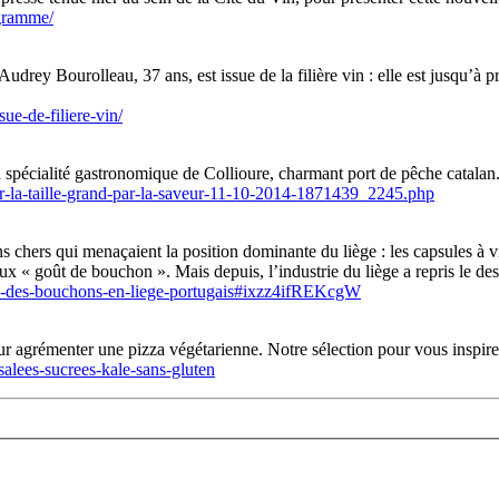
ogramme/
drey Bourolleau, 37 ans, est issue de la filière vin : elle est jusqu’à p
ue-de-filiere-vin/
la spécialité gastronomique de Collioure, charmant port de pêche catalan
par-la-taille-grand-par-la-saveur-11-10-2014-1871439_2245.php
moins chers qui menaçaient la position dominante du liège : les capsules
eux « goût de bouchon ». Mais depuis, l’industrie du liège a repris le de
race-des-bouchons-en-liege-portugais#ixzz4ifREKcgW
r agrémenter une pizza végétarienne. Notre sélection pour vous inspirer
salees-sucrees-kale-sans-gluten