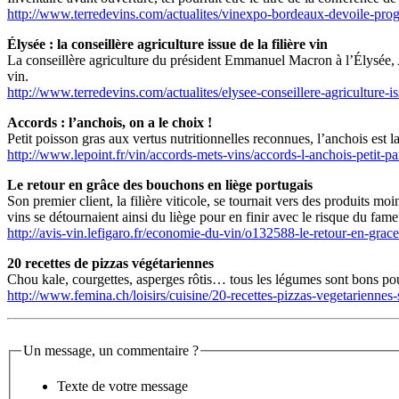
http://www.terredevins.com/actualites/vinexpo-bordeaux-devoile-pr
Élysée : la conseillère agriculture issue de la filière vin
La conseillère agriculture du président Emmanuel Macron à l’Élysée, Au
vin.
http://www.terredevins.com/actualites/elysee-conseillere-agriculture-iss
Accords : l’anchois, on a le choix !
Petit poisson gras aux vertus nutritionnelles reconnues, l’anchois est 
http://www.lepoint.fr/vin/accords-mets-vins/accords-l-anchois-petit-
Le retour en grâce des bouchons en liège portugais
Son premier client, la filière viticole, se tournait vers des produits 
vins se détournaient ainsi du liège pour en finir avec le risque du fam
http://avis-vin.lefigaro.fr/economie-du-vin/o132588-le-retour-en-g
20 recettes de pizzas végétariennes
Chou kale, courgettes, asperges rôtis… tous les légumes sont bons pou
http://www.femina.ch/loisirs/cuisine/20-recettes-pizzas-vegetariennes-
Un message, un commentaire ?
Texte de votre message