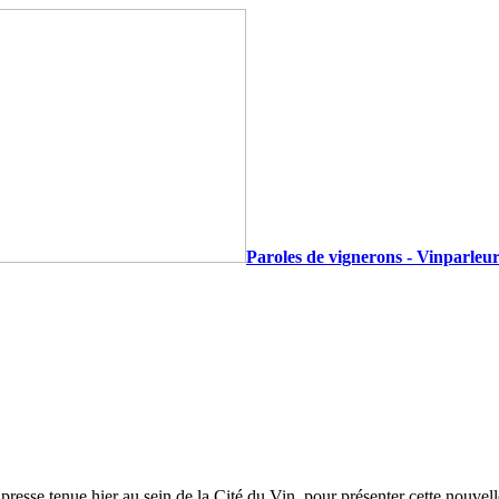
Paroles de vignerons - Vinparleur
 de presse tenue hier au sein de la Cité du Vin, pour présenter cette nouv