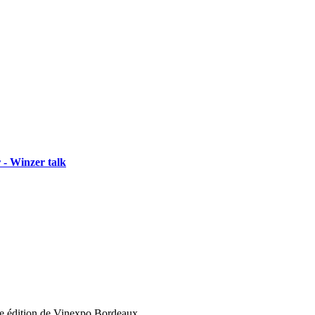
 - Winzer talk
elle édition de Vinexpo Bordeaux.