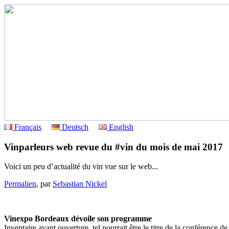
Français
Deutsch
English
Vinparleurs web revue du #vin du mois de mai 2017
Voici un peu d’actualité du vin vue sur le web...
Permalien
, par
Sebastian Nickel
Vinexpo Bordeaux dévoile son programme
Inventaire avant ouverture, tel pourrait être le titre de la conférence