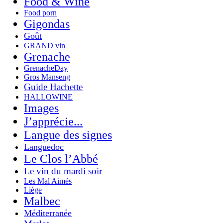
Food & Wine
Food porn
Gigondas
Goût
GRAND vin
Grenache
GrenacheDay
Gros Manseng
Guide Hachette
HALLOWINE
Images
J’apprécie...
Langue des signes
Languedoc
Le Clos l’Abbé
Le vin du mardi soir
Les Mal Aimés
Liège
Malbec
Méditerranée