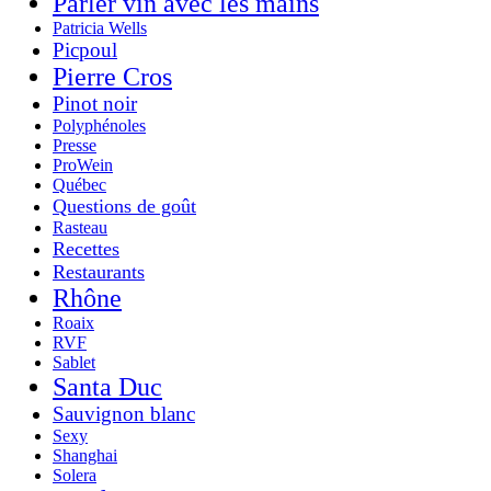
Parler vin avec les mains
Patricia Wells
Picpoul
Pierre Cros
Pinot noir
Polyphénoles
Presse
ProWein
Québec
Questions de goût
Rasteau
Recettes
Restaurants
Rhône
Roaix
RVF
Sablet
Santa Duc
Sauvignon blanc
Sexy
Shanghai
Solera