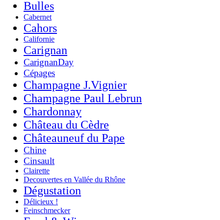
Bulles
Cabernet
Cahors
Californie
Carignan
CarignanDay
Cépages
Champagne J.Vignier
Champagne Paul Lebrun
Chardonnay
Château du Cèdre
Châteauneuf du Pape
Chine
Cinsault
Clairette
Decouvertes en Vallée du Rhône
Dégustation
Délicieux !
Feinschmecker