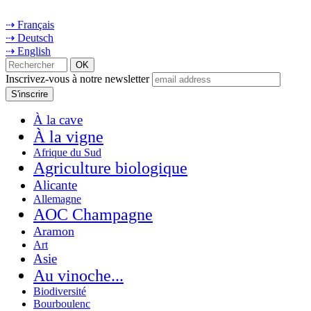
⇢ Français
⇢ Deutsch
⇢ English
Inscrivez-vous à notre newsletter
À la cave
À la vigne
Afrique du Sud
Agriculture biologique
Alicante
Allemagne
AOC Champagne
Aramon
Art
Asie
Au vinoche...
Biodiversité
Bourboulenc