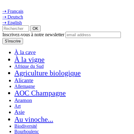
⇢ Français
⇢ Deutsch
⇢ English
Inscrivez-vous à notre newsletter
À la cave
À la vigne
Afrique du Sud
Agriculture biologique
Alicante
Allemagne
AOC Champagne
Aramon
Art
Asie
Au vinoche...
Biodiversité
Bourboulenc