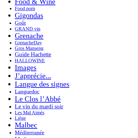
Food & Wine
Food porn
Gigondas
Goût
GRAND vin
Grenache
GrenacheDay
Gros Manseng
Guide Hachette
HALLOWINE
Images
J’apprécie...
Langue des signes
Languedoc
Le Clos l’Abbé
Le vin du mardi soir
Les Mal Aimés
Liège
Malbec
Méditerranée