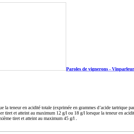
Paroles de vignerons - Vinparleur
e la teneur en acidité totale (exprimée en grammes d’acide tartrique par l
r tiret et atteint au maximum 12 g/l ou 18 g/l lorsque la teneur en acidité
xième tiret et atteint au maximum 45 g/l .