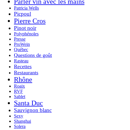
Parler vin avec les mains
Patricia Wells
Picpoul
Pierre Cros
Pinot noir
Polyphénoles
Presse
ProWein
Québec
Questions de goût
Rasteau
Recettes
Restaurants
Rhône
Roaix
RVF
Sablet
Santa Duc
Sauvignon blanc
Sexy
Shanghai
Solera