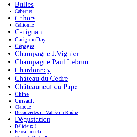
Bulles
Cabernet
Cahors
Californie
Carignan
CarignanDay
Cépages
Champagne J.Vignier
Champagne Paul Lebrun
Chardonnay
Château du Cèdre
Châteauneuf du Pape
Chine
Cinsault
Clairette
Decouvertes en Vallée du Rhône
Dégustation
Délicieux !
Feinschmecker