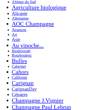
Afrique du Sud
Agriculture biologique
Alicante
Allemagne
AOC Champagne
Aramon
Art
Asie
Au vinoche...
Biodiversité
Bourboulenc
Bulles
Cabernet
Cahors
Californie
Carignan
CarignanDay
Cépages
Champagne J.Vignier
Champagne Paul Lebrun