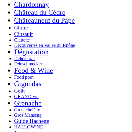
Chardonnay
Château du Cèdre
Châteauneuf du Pape
Chine
Cinsault
Clairette
Decouvertes en Vallée du Rhône
Dégustation
Délicieux !
Feinschmecker
Food & Wine
Food porn
Gigondas
Goût
GRAND vin
Grenache
GrenacheDay
Gros Manseng
Guide Hachette
HALLOWINE