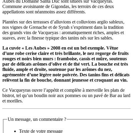
Aubes du Domaine Santa Duc sont situées sur Vacqueyras.
Commune avoisinante de Gigondas, les terroirs de ces deux
appellations sont néanmoins assez différents.
Plantées sur des terrasses d’alluvions et colluvions argilo sableux,
nos vignes de Grenache et de Syrah s’expriment dans la tradition
des grands vins de Vacqueyas : aromatiquement riches, amples et
suaves, avec la finesse typique des tanins nés sur les sables.
La cuvée « Les Aubes » 2008 en est un bel exemple. Vêtue
d’une robe cerise claire et très brillante, le nez regorge de fruits
rouges et noirs bien murs : framboise, cassis et mûre, soutenus
par de délicats arômes d’olive et de thé vert. La bouche est très
fluide, ample et droite, soutenue par les arômes du nez,
agrémentée d’une légère note poivrée. Des tanins fins et délicats
relèvent la fin de bouche, donnant jeunesse et croquant au vin.
Ce Vacqueyras ouvre l’appétit et complète à merveille les plats de
bistrot, tel qu’un boudin noir aux pommes ou un pavé de Bar au lard
et morilles.
Un message, un commentaire ?
Texte de votre message