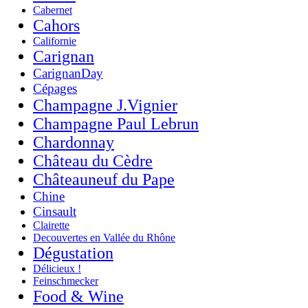
Cabernet
Cahors
Californie
Carignan
CarignanDay
Cépages
Champagne J.Vignier
Champagne Paul Lebrun
Chardonnay
Château du Cèdre
Châteauneuf du Pape
Chine
Cinsault
Clairette
Decouvertes en Vallée du Rhône
Dégustation
Délicieux !
Feinschmecker
Food & Wine