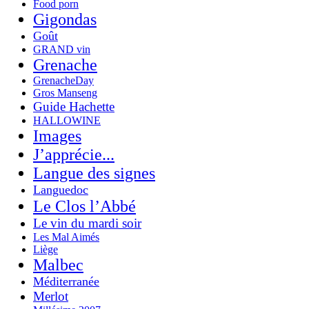
Food porn
Gigondas
Goût
GRAND vin
Grenache
GrenacheDay
Gros Manseng
Guide Hachette
HALLOWINE
Images
J’apprécie...
Langue des signes
Languedoc
Le Clos l’Abbé
Le vin du mardi soir
Les Mal Aimés
Liège
Malbec
Méditerranée
Merlot