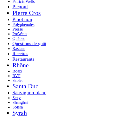
Patricia Wells
Picpoul
Pierre Cros
Pinot noir
Polyphénoles
Presse
ProWein
Québec
Questions de goût
Rasteau
Recettes
Restaurants
Rhône
Roaix
RVF
Sablet
Santa Duc
Sauvignon blanc
Sexy
Shanghai
Solera
Syrah