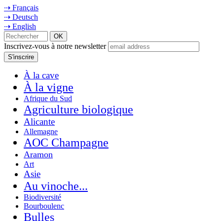
⇢ Français
⇢ Deutsch
⇢ English
Inscrivez-vous à notre newsletter
À la cave
À la vigne
Afrique du Sud
Agriculture biologique
Alicante
Allemagne
AOC Champagne
Aramon
Art
Asie
Au vinoche...
Biodiversité
Bourboulenc
Bulles