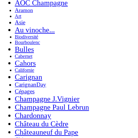
AOC Champagne
Aramon
Art
Asie
Au vinoche...
Biodiversité
Bourboulenc
Bulles
Cabernet
Cahors
Californie
Carignan
CarignanDay
Cépages
Champagne J.Vignier
Champagne Paul Lebrun
Chardonnay
Château du Cèdre
Châteauneuf du Pape