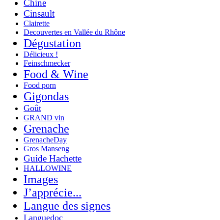
Chine
Cinsault
Clairette
Decouvertes en Vallée du Rhône
Dégustation
Délicieux !
Feinschmecker
Food & Wine
Food porn
Gigondas
Goût
GRAND vin
Grenache
GrenacheDay
Gros Manseng
Guide Hachette
HALLOWINE
Images
J’apprécie...
Langue des signes
Languedoc