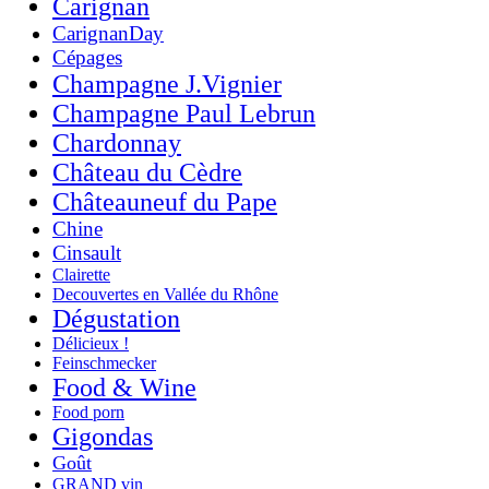
Carignan
CarignanDay
Cépages
Champagne J.Vignier
Champagne Paul Lebrun
Chardonnay
Château du Cèdre
Châteauneuf du Pape
Chine
Cinsault
Clairette
Decouvertes en Vallée du Rhône
Dégustation
Délicieux !
Feinschmecker
Food & Wine
Food porn
Gigondas
Goût
GRAND vin