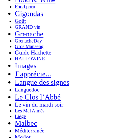
Food porn
Gigondas
Goût
GRAND vin
Grenache
GrenacheDay
Gros Manseng
Guide Hachette
HALLOWINE
Images
J’apprécie...
Langue des signes
Languedoc
Le Clos l’Abbé
Le vin du mardi soir
Les Mal Aimés
Liège
Malbec
Méditerranée
Merlot