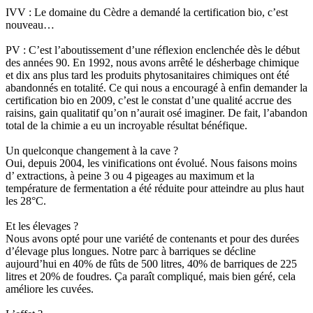
IVV
: Le domaine du Cèdre a demandé la certification
bio
, c’est
nouveau…
PV
: C’est l’aboutissement d’une réflexion enclenchée dès le début
des années 90. En 1992, nous avons arrêté le désherbage chimique
et dix ans plus tard les produits
phytosanitaires
chimiques ont été
abandonnés en totalité. Ce qui nous a encouragé à enfin demander la
certification
bio
en 2009, c’est le constat d’une qualité accrue des
raisins, gain qualitatif qu’on n’aurait osé imaginer. De fait, l’abandon
total de la chimie a eu un incroyable résultat bénéfique.
Un quelconque changement à la cave ?
Oui, depuis 2004, les
vinifications
ont évolué. Nous faisons moins
d’ extractions, à peine 3 ou 4
pigeages
au maximum et la
température de fermentation a été réduite pour atteindre au plus haut
les 28°C.
Et les élevages ?
Nous avons opté pour une variété de contenants et pour des durées
d’élevage plus longues. Notre parc à barriques se décline
aujourd’hui en 40% de fûts de 500 litres, 40% de barriques de 225
litres et 20% de foudres. Ça paraît compliqué, mais bien géré, cela
améliore les cuvées.