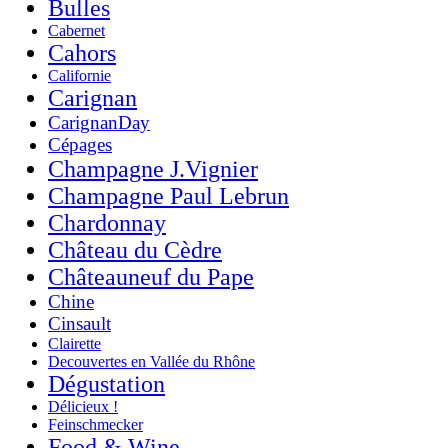
Bulles
Cabernet
Cahors
Californie
Carignan
CarignanDay
Cépages
Champagne J.Vignier
Champagne Paul Lebrun
Chardonnay
Château du Cèdre
Châteauneuf du Pape
Chine
Cinsault
Clairette
Decouvertes en Vallée du Rhône
Dégustation
Délicieux !
Feinschmecker
Food & Wine