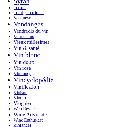
Syrah
Terroir
Touriga nacional
Vacqueyras
Vendanges
Vendredis du vin
Vermentino
Vieux millésimes
Vin & santé
Vin blanc
Vin doux
Vin rosé
Vin rouge
Vincyclopédie
Vinification
Vinisud
Vinum
Viognier
Web Revue
Wine Advocate
Wine Enthusiast
Zinfandel