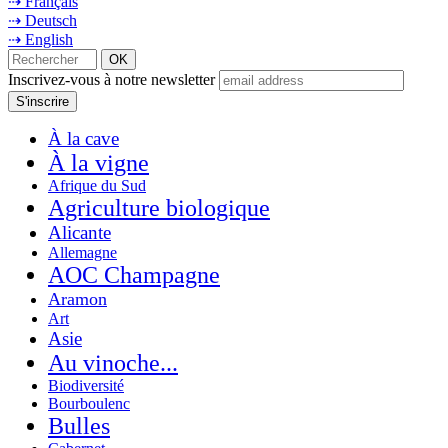
⇢ Français
⇢ Deutsch
⇢ English
Inscrivez-vous à notre newsletter
À la cave
À la vigne
Afrique du Sud
Agriculture biologique
Alicante
Allemagne
AOC Champagne
Aramon
Art
Asie
Au vinoche...
Biodiversité
Bourboulenc
Bulles