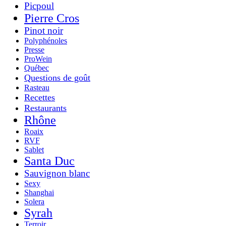
Picpoul
Pierre Cros
Pinot noir
Polyphénoles
Presse
ProWein
Québec
Questions de goût
Rasteau
Recettes
Restaurants
Rhône
Roaix
RVF
Sablet
Santa Duc
Sauvignon blanc
Sexy
Shanghai
Solera
Syrah
Terroir