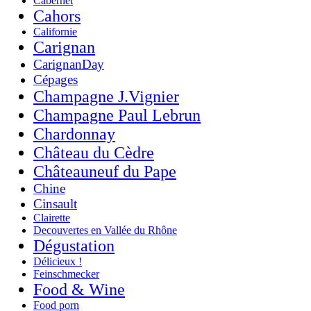
Cabernet
Cahors
Californie
Carignan
CarignanDay
Cépages
Champagne J.Vignier
Champagne Paul Lebrun
Chardonnay
Château du Cèdre
Châteauneuf du Pape
Chine
Cinsault
Clairette
Decouvertes en Vallée du Rhône
Dégustation
Délicieux !
Feinschmecker
Food & Wine
Food porn