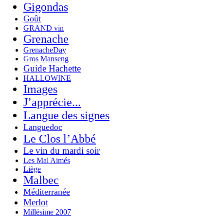
Gigondas
Goût
GRAND vin
Grenache
GrenacheDay
Gros Manseng
Guide Hachette
HALLOWINE
Images
J’apprécie...
Langue des signes
Languedoc
Le Clos l’Abbé
Le vin du mardi soir
Les Mal Aimés
Liège
Malbec
Méditerranée
Merlot
Millésime 2007