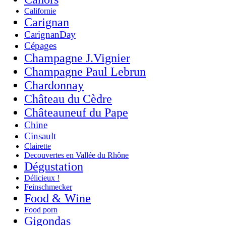
Californie
Carignan
CarignanDay
Cépages
Champagne J.Vignier
Champagne Paul Lebrun
Chardonnay
Château du Cèdre
Châteauneuf du Pape
Chine
Cinsault
Clairette
Decouvertes en Vallée du Rhône
Dégustation
Délicieux !
Feinschmecker
Food & Wine
Food porn
Gigondas