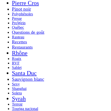
Pierre Cros
Pinot noir
Polyphénoles
Presse
ProWein
Québec
Questions de goût
Rasteau
Recettes
Restaurants
Rhône
Roaix
RVF
Sablet
Santa Duc
Sauvignon blanc
Sexy
Shanghai
Solera
Syrah
Terroir
Touriga nacional