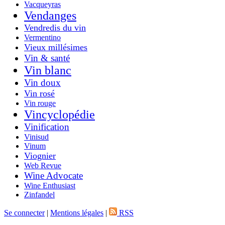
Vacqueyras
Vendanges
Vendredis du vin
Vermentino
Vieux millésimes
Vin & santé
Vin blanc
Vin doux
Vin rosé
Vin rouge
Vincyclopédie
Vinification
Vinisud
Vinum
Viognier
Web Revue
Wine Advocate
Wine Enthusiast
Zinfandel
Se connecter
|
Mentions légales
|
RSS