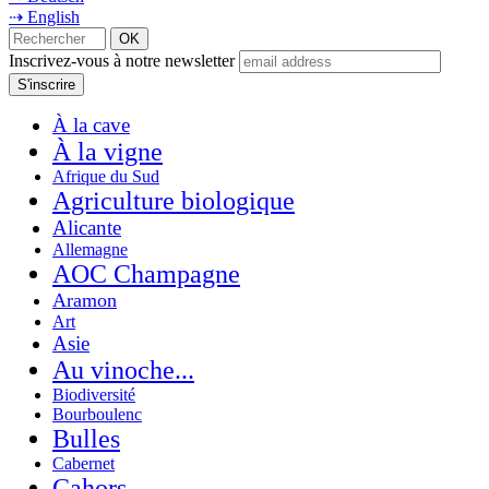
⇢ English
Inscrivez-vous à notre newsletter
À la cave
À la vigne
Afrique du Sud
Agriculture biologique
Alicante
Allemagne
AOC Champagne
Aramon
Art
Asie
Au vinoche...
Biodiversité
Bourboulenc
Bulles
Cabernet
Cahors