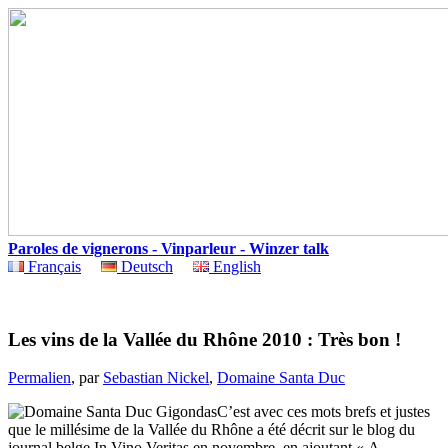
Paroles de vignerons - Vinparleur - Winzer talk
Français
Deutsch
English
Les vins de la Vallée du Rhône 2010 : Très bon !
Permalien
, par
Sebastian Nickel
,
Domaine Santa Duc
C’est avec ces mots brefs et justes
que le millésime de la Vallée du Rhône a été décrit sur le blog du
journal belge In Vino Veritas en novembre, en ajoutant « A