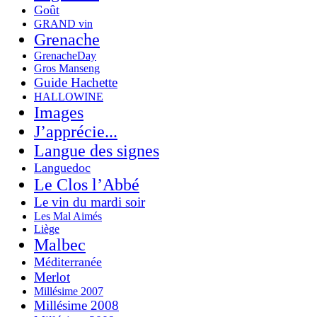
Goût
GRAND vin
Grenache
GrenacheDay
Gros Manseng
Guide Hachette
HALLOWINE
Images
J’apprécie...
Langue des signes
Languedoc
Le Clos l’Abbé
Le vin du mardi soir
Les Mal Aimés
Liège
Malbec
Méditerranée
Merlot
Millésime 2007
Millésime 2008