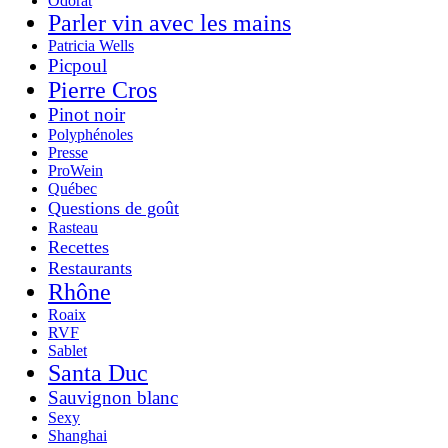
Odorat
Parler vin avec les mains
Patricia Wells
Picpoul
Pierre Cros
Pinot noir
Polyphénoles
Presse
ProWein
Québec
Questions de goût
Rasteau
Recettes
Restaurants
Rhône
Roaix
RVF
Sablet
Santa Duc
Sauvignon blanc
Sexy
Shanghai