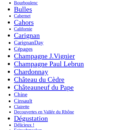
Bourboulenc
Bulles
Cabernet
Cahors
Californie
Carignan
CarignanDay
Cépages
Champagne J.Vignier
Champagne Paul Lebrun
Chardonnay
Château du Cèdre
Châteauneuf du Pape
Chine
Cinsault
Clairette
Decouvertes en Vallée du Rhône
Dégustation
Délicieux !