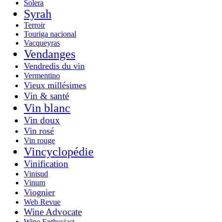
Solera
Syrah
Terroir
Touriga nacional
Vacqueyras
Vendanges
Vendredis du vin
Vermentino
Vieux millésimes
Vin & santé
Vin blanc
Vin doux
Vin rosé
Vin rouge
Vincyclopédie
Vinification
Vinisud
Vinum
Viognier
Web Revue
Wine Advocate
Wine Enthusiast