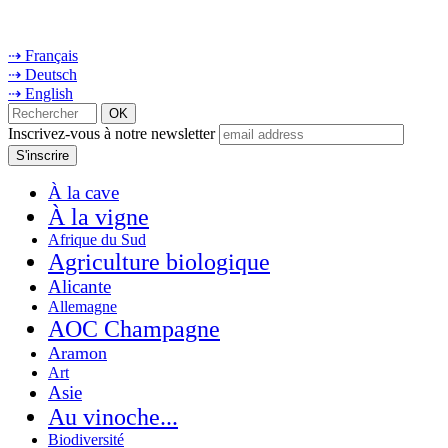
⇢ Français
⇢ Deutsch
⇢ English
Inscrivez-vous à notre newsletter
À la cave
À la vigne
Afrique du Sud
Agriculture biologique
Alicante
Allemagne
AOC Champagne
Aramon
Art
Asie
Au vinoche...
Biodiversité