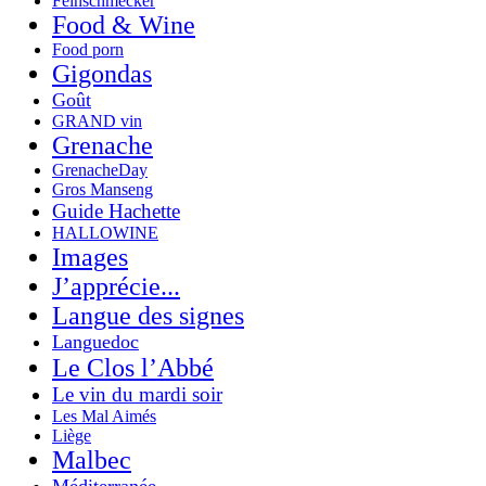
Feinschmecker
Food & Wine
Food porn
Gigondas
Goût
GRAND vin
Grenache
GrenacheDay
Gros Manseng
Guide Hachette
HALLOWINE
Images
J’apprécie...
Langue des signes
Languedoc
Le Clos l’Abbé
Le vin du mardi soir
Les Mal Aimés
Liège
Malbec
Méditerranée