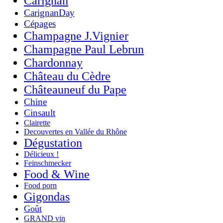
Carignan
CarignanDay
Cépages
Champagne J.Vignier
Champagne Paul Lebrun
Chardonnay
Château du Cèdre
Châteauneuf du Pape
Chine
Cinsault
Clairette
Decouvertes en Vallée du Rhône
Dégustation
Délicieux !
Feinschmecker
Food & Wine
Food porn
Gigondas
Goût
GRAND vin