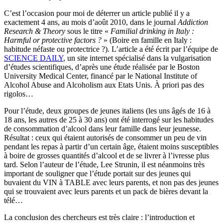
C’est l’occasion pour moi de déterrer un article publié il y a
exactement 4 ans, au mois d’août 2010, dans le journal
Addiction
Research & Theory
sous le titre «
Familial drinking in Italy :
Harmful or protective factors ?
» (Boire en famille en Italy :
habitude néfaste ou protectrice ?). L’article a été écrit par l’équipe de
SCIENCE DAILY
, un site internet spécialisé dans la vulgarisation
d’études scientifiques, d’après une étude réalisée par le Boston
University Medical Center, financé par le National Institute of
Alcohol Abuse and Alcoholism aux Etats Unis. À priori pas des
rigolos…
Pour l’étude, deux groupes de jeunes italiens (les uns âgés de 16 à
18 ans, les autres de 25 à 30 ans) ont été interrogé sur les habitudes
de consommation d’alcool dans leur famille dans leur jeunesse.
Résultat : ceux qui étaient autorisés de consommer un peu de vin
pendant les repas à partir d’un certain âge, étaient moins susceptibles
à boire de grosses quantités d’alcool et de se livrer à l’ivresse plus
tard. Selon l’auteur de l’étude, Lee Strunin, il est néanmoins très
important de souligner que l’étude portait sur des jeunes qui
buvaient du VIN à TABLE avec leurs parents, et non pas des jeunes
qui se trouvaient avec leurs parents et un pack de bières devant la
télé…
La conclusion des chercheurs est très claire : l’introduction et