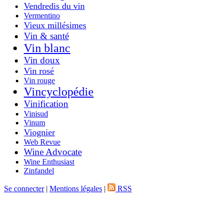
Vendredis du vin
Vermentino
Vieux millésimes
Vin & santé
Vin blanc
Vin doux
Vin rosé
Vin rouge
Vincyclopédie
Vinification
Vinisud
Vinum
Viognier
Web Revue
Wine Advocate
Wine Enthusiast
Zinfandel
Se connecter
|
Mentions légales
|
RSS