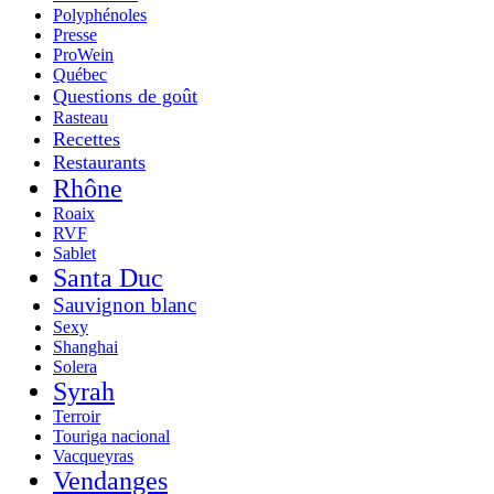
Polyphénoles
Presse
ProWein
Québec
Questions de goût
Rasteau
Recettes
Restaurants
Rhône
Roaix
RVF
Sablet
Santa Duc
Sauvignon blanc
Sexy
Shanghai
Solera
Syrah
Terroir
Touriga nacional
Vacqueyras
Vendanges