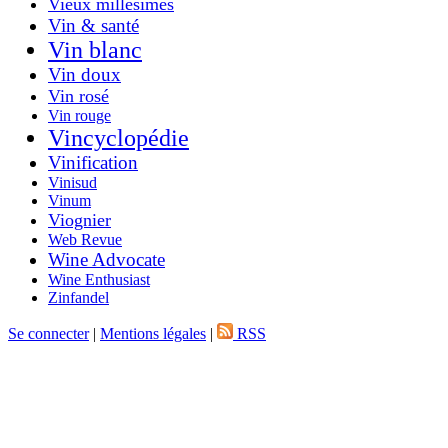
Vieux millésimes
Vin & santé
Vin blanc
Vin doux
Vin rosé
Vin rouge
Vincyclopédie
Vinification
Vinisud
Vinum
Viognier
Web Revue
Wine Advocate
Wine Enthusiast
Zinfandel
Se connecter
|
Mentions légales
|
RSS