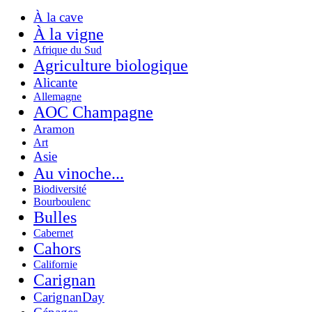
À la cave
À la vigne
Afrique du Sud
Agriculture biologique
Alicante
Allemagne
AOC Champagne
Aramon
Art
Asie
Au vinoche...
Biodiversité
Bourboulenc
Bulles
Cabernet
Cahors
Californie
Carignan
CarignanDay