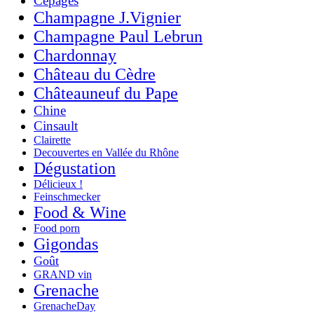
Cépages
Champagne J.Vignier
Champagne Paul Lebrun
Chardonnay
Château du Cèdre
Châteauneuf du Pape
Chine
Cinsault
Clairette
Decouvertes en Vallée du Rhône
Dégustation
Délicieux !
Feinschmecker
Food & Wine
Food porn
Gigondas
Goût
GRAND vin
Grenache
GrenacheDay