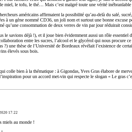
), le miel, le tofu, le thé… Mais c’est malgré toute une vérité inébranla
ercheurs américains affirmaient la possibilité qu’au-delà du salé, sucr
 liées à un gène nommé CD36, un joli nom et surtout une bonne excuse po
irmé qu’une consommation de deux verres de vin par jour réduirait consi
 le savions déjà !), et il joue bien évidemment aussi un rôle essentiel da
ollaboration entre les sucres, l’alcool et le glycérol qui nous procure ce
as ?) une thèse de l’Université de Bordeaux révélait l’existence de cert
ins élevés sous bois.
n qui colle bien à la thématique : à Gigondas, Yves Gras élabore de merv
’inspiration pour un accord met-vin qui respecte le slogan « Le gras c’est 
 2020 17:22
s miels au monde !