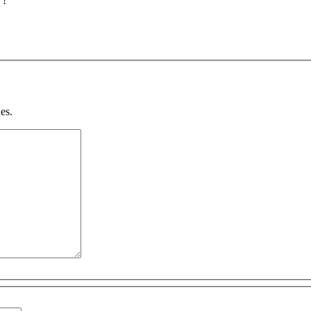
 !
es.