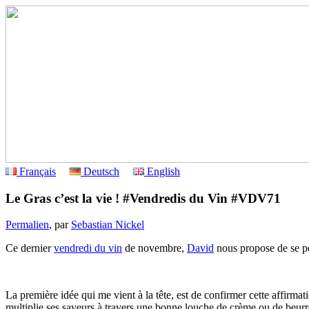
Français
Deutsch
English
Le Gras c’est la vie ! #Vendredis du Vin #VDV71
Permalien
, par
Sebastian Nickel
Ce dernier
vendredi du vin
de novembre,
David
nous propose de se pen
La première idée qui me vient à la tête, est de confirmer cette affirmat
multiplie ses saveurs à travers une bonne louche de crème ou de beurre.