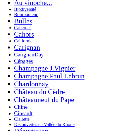
Au vinoche...
Biodiversité
Bourboulenc
Bulles
Cabernet
Cahors
Californie
Carignan
CarignanDay
Cépages
Champagne J.Vignier
Champagne Paul Lebrun
Chardonnay
Château du Cèdre
Châteauneuf du Pape
Chine
Cinsault
Clairette
Decouvertes en Vallée du Rhône