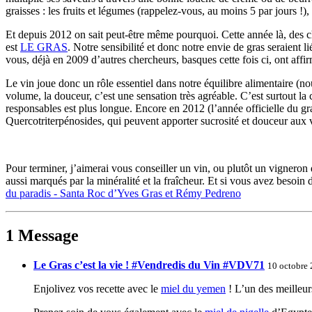
graisses : les fruits et légumes (rappelez-vous, au moins 5 par jours !
Et depuis 2012 on sait peut-être même pourquoi. Cette année là, des ch
est
LE GRAS
. Notre sensibilité et donc notre envie de gras seraient
vous, déjà en 2009 d’autres chercheurs, basques cette fois ci, ont aff
Le vin joue donc un rôle essentiel dans notre équilibre alimentaire (nous
volume, la douceur, c’est une sensation très agréable. C’est surtout la c
responsables est plus longue. Encore en 2012 (l’année officielle du gr
Quercotriterpénosides, qui peuvent apporter sucrosité et douceur aux v
Pour terminer, j’aimerai vous conseiller un vin, ou plutôt un vignero
aussi marqués par la minéralité et la fraîcheur. Et si vous avez besoin d
du paradis - Santa Roc d’Yves Gras et Rémy Pedreno
1 Message
Le Gras c’est la vie ! #Vendredis du Vin #VDV71
10 octobre
Enjolivez vos recette avec le
miel du yemen
! L’un des meilleur