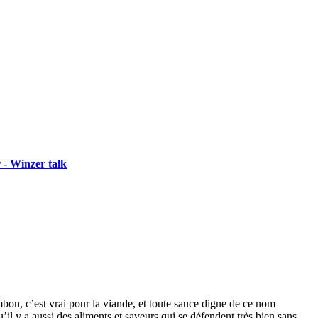
 - Winzer talk
ambon, c’est vrai pour la viande, et toute sauce digne de ce nom
’il y a aussi des aliments et saveurs qui se défendent très bien sans