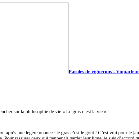
Paroles de vignerons - Vinparleur
cher sur la philosophie de vie « Le gras c’est la vie ».
ion après une légère nuance : le gras c’est le goût ! C’est vrai pour le j
 Pour rassurer ceux qui tiennent à garder leur ligne, je suis d’accord qu