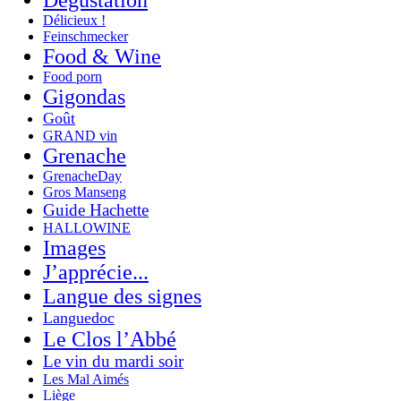
Dégustation
Délicieux !
Feinschmecker
Food & Wine
Food porn
Gigondas
Goût
GRAND vin
Grenache
GrenacheDay
Gros Manseng
Guide Hachette
HALLOWINE
Images
J’apprécie...
Langue des signes
Languedoc
Le Clos l’Abbé
Le vin du mardi soir
Les Mal Aimés
Liège