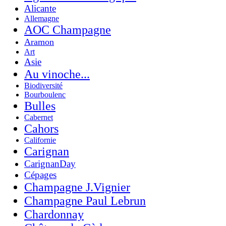
Alicante
Allemagne
AOC Champagne
Aramon
Art
Asie
Au vinoche...
Biodiversité
Bourboulenc
Bulles
Cabernet
Cahors
Californie
Carignan
CarignanDay
Cépages
Champagne J.Vignier
Champagne Paul Lebrun
Chardonnay