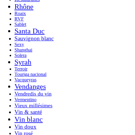
Rhône
Roaix
RVF
Sablet
Santa Duc
Sauvignon blanc
Sexy
Shanghai
Solera
Syrah
Terroir
Touriga nacional
Vacqueyras
Vendanges
Vendredis du vin
Vermentino
Vieux millésimes
Vin & santé
Vin blanc
Vin doux
Vin rosé