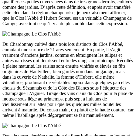
qualifier ces petites cuvées nées dans de très grands terroirs, cultivés
comme des jardins. D’après cette définition, et après avoir transféré
cette idée dans la région champenoise, je peux aisément affirmer,
que le Clos l’Abbé d’Hubert Soreau est un véritable Champagne de
Garage, avec tout ce qu’il y a de plus noble dans cette expression.
Du Chardonnay cultivé dans trois lots distincts du Clos l’Abbé,
cumulant une surface de 21 ares seulement. En partie, il s’agit
vraiment d’anciens jardins, comme en témoignent les tulipes et
autres narcisses qui fleurissent entre les rangs au printemps. Récoltés
à pleine maturité, les raisins sont ensuite vinifiés et élevés en fûts
originaires de Hautvillers, bien gardés non dans un garage, mais
dans la cuverie de Nathalie, la femme d’Hubert, elle même
viticultrice, produisant de véritables bijoux dans quelques parcelles
choisis du Sézannais et de la Côte des Blancs sous l’étiquette des
Champagne J.Vignier. Tirage des vins clairs du Clos pour la prise de
mousse sous liège au printemps, puis sept à huit ans de
vieillissement sur lattes pour que les quelques milles bouteilles
arrivent à maturité. Du cousu main, ou plutôt de la haute couture, car
même l’habillage après dégorgement se fait manuellement.
Dans le verre, derrière une pluie de fines bulles dorées, un bouquet