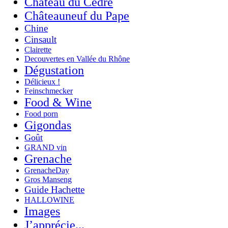
Château du Cèdre
Châteauneuf du Pape
Chine
Cinsault
Clairette
Decouvertes en Vallée du Rhône
Dégustation
Délicieux !
Feinschmecker
Food & Wine
Food porn
Gigondas
Goût
GRAND vin
Grenache
GrenacheDay
Gros Manseng
Guide Hachette
HALLOWINE
Images
J’apprécie...