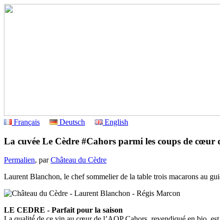
Français
Deutsch
English
La cuvée Le Cèdre #Cahors parmi les coups de cœur
Permalien
, par
Château du Cèdre
Laurent Blanchon, le chef sommelier de la table trois macarons au gu
LE CEDRE - Parfait pour la saison
La qualité́ de ce vin au cœur de l’AOP Cahors, revendiqué en bio, est c