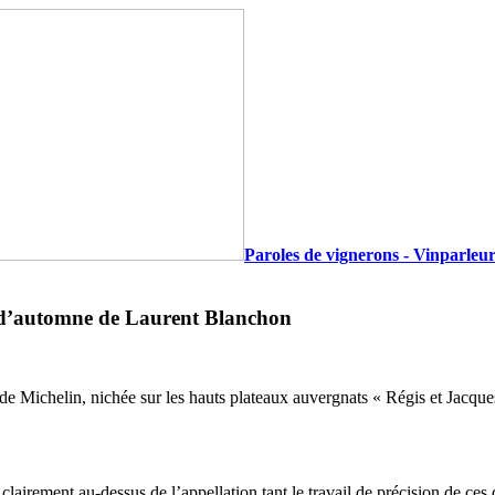
Paroles de vignerons - Vinparleur
 d’automne de Laurent Blanchon
ide Michelin, nichée sur les hauts plateaux auvergnats « Régis et Jacq
lairement au-dessus de l’appellation tant le travail de précision de ces 