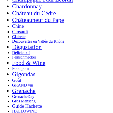
Chardonnay
Château du Cèdre
Châteauneuf du Pape
Chine
Cinsault
Clairette
Decouvertes en Vallée du Rhône
Dégustation
Délicieux !
Feinschmecker
Food & Wine
Food porn
Gigondas
Goût
GRAND vin
Grenache
GrenacheDay
Gros Manseng
Guide Hachette
HALLOWINE