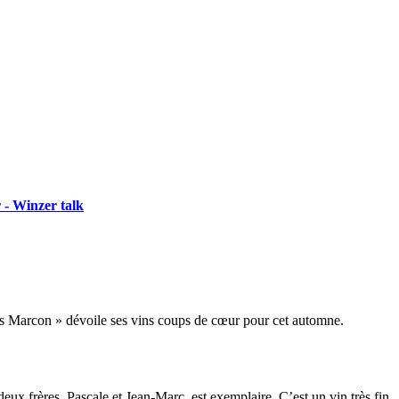
 - Winzer talk
ues Marcon » dévoile ses vins coups de cœur pour cet automne.
deux frères, Pascale et Jean-Marc, est exemplaire. C’est un vin très fin