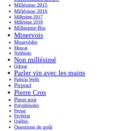
Millésime 2015
Millésime 2016
Millesime 2017
Millésime 2018
Millesime Bio
Minervois
Mourvèdre
Muscat
Nebbiolo
Non millésimé
Odorat
Parler vin avec les mains
Patricia Wells
Picpoul
Pierre Cros
Pinot noir
Polyphénoles
Presse
ProWein
Québec
Questions de goût