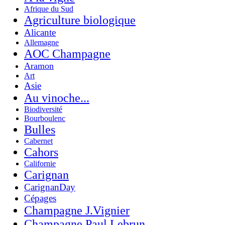
Afrique du Sud
Agriculture biologique
Alicante
Allemagne
AOC Champagne
Aramon
Art
Asie
Au vinoche...
Biodiversité
Bourboulenc
Bulles
Cabernet
Cahors
Californie
Carignan
CarignanDay
Cépages
Champagne J.Vignier
Champagne Paul Lebrun