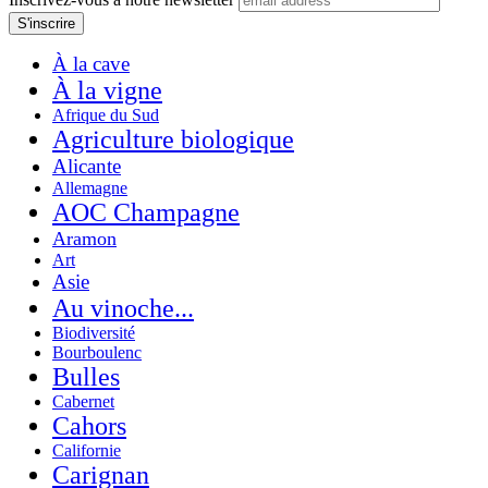
À la cave
À la vigne
Afrique du Sud
Agriculture biologique
Alicante
Allemagne
AOC Champagne
Aramon
Art
Asie
Au vinoche...
Biodiversité
Bourboulenc
Bulles
Cabernet
Cahors
Californie
Carignan