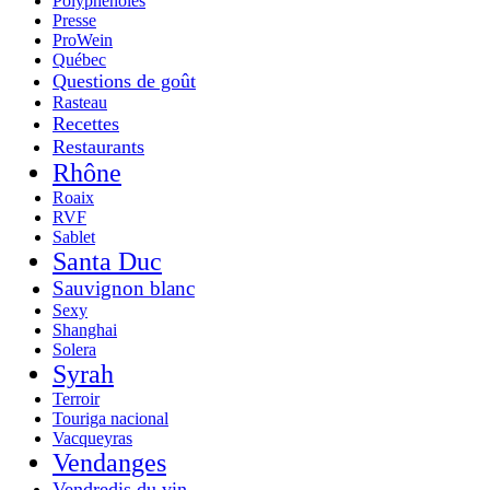
Polyphénoles
Presse
ProWein
Québec
Questions de goût
Rasteau
Recettes
Restaurants
Rhône
Roaix
RVF
Sablet
Santa Duc
Sauvignon blanc
Sexy
Shanghai
Solera
Syrah
Terroir
Touriga nacional
Vacqueyras
Vendanges
Vendredis du vin