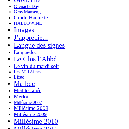
GrenacheDay
Gros Manseng
Guide Hachette
HALLOWINE
Images
J’apprécie...
Langue des signes
Languedoc
Le Clos l’Abbé
Le vin du mardi soir
Les Mal Aimés
Liège
Malbec
Méditerranée
Merlot
Millésime 2007
Millésime 2008
Millésime 2009
Millésime 2010
Millésime 2011