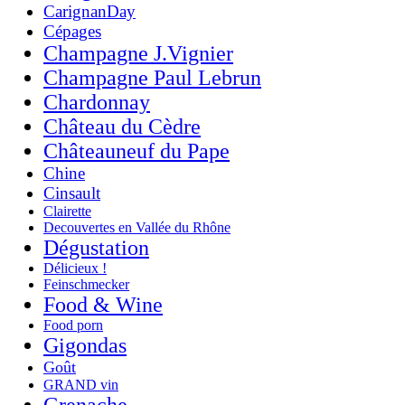
CarignanDay
Cépages
Champagne J.Vignier
Champagne Paul Lebrun
Chardonnay
Château du Cèdre
Châteauneuf du Pape
Chine
Cinsault
Clairette
Decouvertes en Vallée du Rhône
Dégustation
Délicieux !
Feinschmecker
Food & Wine
Food porn
Gigondas
Goût
GRAND vin
Grenache