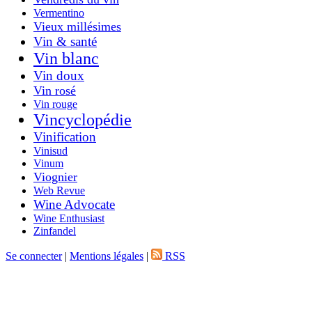
Vermentino
Vieux millésimes
Vin & santé
Vin blanc
Vin doux
Vin rosé
Vin rouge
Vincyclopédie
Vinification
Vinisud
Vinum
Viognier
Web Revue
Wine Advocate
Wine Enthusiast
Zinfandel
Se connecter
|
Mentions légales
|
RSS