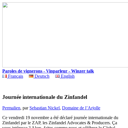
Paroles de vignerons - Vinparleur - Winzer talk
Français
Deutsch
English
Journée internationale du Zinfandel
Permalien
, par
Sebastian Nickel
,
Domaine de l’Arjolle
Ce vendredi 19 novembre a été déclaré journée internationale du
Zinfandel par le ZAP, les Zinfandel Advocates & Producers. Ça
vous intéresse ? Alors, faites comme nous et célébrez le Global