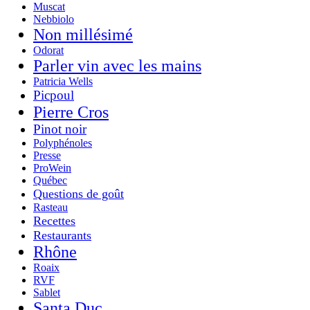
Muscat
Nebbiolo
Non millésimé
Odorat
Parler vin avec les mains
Patricia Wells
Picpoul
Pierre Cros
Pinot noir
Polyphénoles
Presse
ProWein
Québec
Questions de goût
Rasteau
Recettes
Restaurants
Rhône
Roaix
RVF
Sablet
Santa Duc