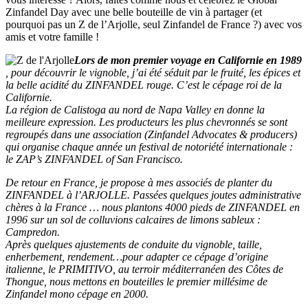
Zinfandel Day avec une belle bouteille de vin à partager (et
pourquoi pas un Z de l’Arjolle, seul Zinfandel de France ?) avec vos
amis et votre famille !
Lors de mon premier voyage en Californie en 1989
, pour découvrir le vignoble, j’ai été séduit par le fruité, les épices et
la belle acidité du ZINFANDEL rouge. C’est le cépage roi de la
Californie.
La région de Calistoga au nord de Napa Valley en donne la
meilleure expression. Les producteurs les plus chevronnés se sont
regroupés dans une association (Zinfandel Advocates & producers)
qui organise chaque année un festival de notoriété internationale :
le ZAP’s ZINFANDEL of San Francisco.
De retour en France, je propose à mes associés de planter du
ZINFANDEL à l’ARJOLLE. Passées quelques joutes administrative
chères à la France … nous plantons 4000 pieds de ZINFANDEL en
1996 sur un sol de colluvions calcaires de limons sableux :
Campredon.
Après quelques ajustements de conduite du vignoble, taille,
enherbement, rendement…pour adapter ce cépage d’origine
italienne, le PRIMITIVO, au terroir méditerranéen des Côtes de
Thongue, nous mettons en bouteilles le premier millésime de
Zinfandel mono cépage en 2000.