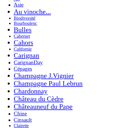
Asie
Au vinoche...
Biodiversité
Bourboulenc
Bulles
Cabernet
Cahors
Californie
Carignan
CarignanDay
Cépages
Champagne J.Vignier
Champagne Paul Lebrun
Chardonnay
Château du Cèdre
Châteauneuf du Pape
Chine
Cinsault
Clairette