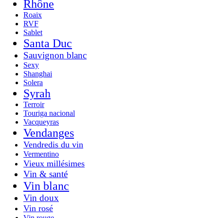
Rhône
Roaix
RVF
Sablet
Santa Duc
Sauvignon blanc
Sexy
Shanghai
Solera
Syrah
Terroir
Touriga nacional
Vacqueyras
Vendanges
Vendredis du vin
Vermentino
Vieux millésimes
Vin & santé
Vin blanc
Vin doux
Vin rosé
Vin rouge