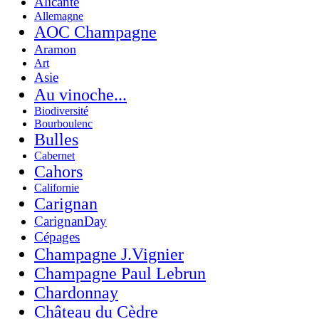
Alicante
Allemagne
AOC Champagne
Aramon
Art
Asie
Au vinoche...
Biodiversité
Bourboulenc
Bulles
Cabernet
Cahors
Californie
Carignan
CarignanDay
Cépages
Champagne J.Vignier
Champagne Paul Lebrun
Chardonnay
Château du Cèdre