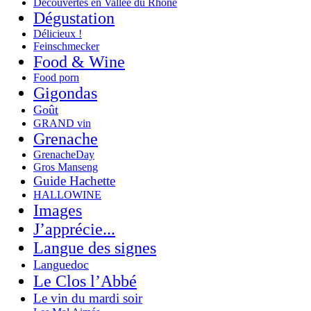
Decouvertes en Vallée du Rhône
Dégustation
Délicieux !
Feinschmecker
Food & Wine
Food porn
Gigondas
Goût
GRAND vin
Grenache
GrenacheDay
Gros Manseng
Guide Hachette
HALLOWINE
Images
J’apprécie...
Langue des signes
Languedoc
Le Clos l’Abbé
Le vin du mardi soir