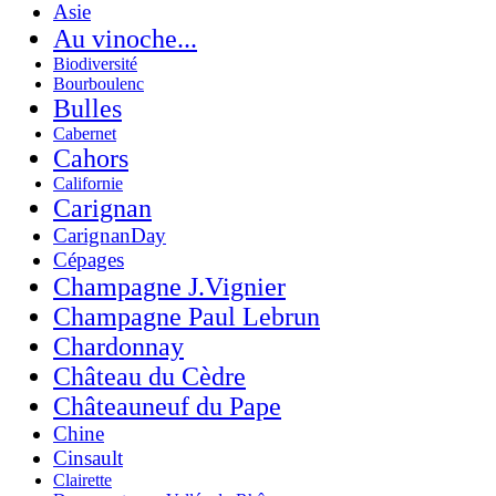
Asie
Au vinoche...
Biodiversité
Bourboulenc
Bulles
Cabernet
Cahors
Californie
Carignan
CarignanDay
Cépages
Champagne J.Vignier
Champagne Paul Lebrun
Chardonnay
Château du Cèdre
Châteauneuf du Pape
Chine
Cinsault
Clairette