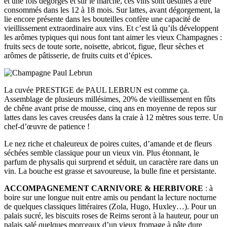
et une fois dégorgés et sur le marché, ces vins sont destinés à être
consommés dans les 12 à 18 mois. Sur lattes, avant dégorgement, la
lie encore présente dans les bouteilles confère une capacité de
vieillissement extraordinaire aux vins. Et c’est là qu’ils développent
les arômes typiques qui nous font tant aimer les vieux Champagnes :
fruits secs de toute sorte, noisette, abricot, figue, fleur sèches et
arômes de pâtisserie, de fruits cuits et d’épices.
La cuvée PRESTIGE de PAUL LEBRUN est comme ça.
Assemblage de plusieurs millésimes, 20% de vieillissement en fûts
de chêne avant prise de mousse, cinq ans en moyenne de repos sur
lattes dans les caves creusées dans la craie à 12 mètres sous terre. Un
chef-d’œuvre de patience !
Le nez riche et chaleureux de poires cuites, d’amande et de fleurs
séchées semble classique pour un vieux vin. Plus étonnant, le
parfum de physalis qui surprend et séduit, un caractère rare dans un
vin. La bouche est grasse et savoureuse, la bulle fine et persistante.
ACCOMPAGNEMENT CARNIVORE & HERBIVORE
: à
boire sur une longue nuit entre amis ou pendant la lecture nocturne
de quelques classiques littéraires (Zola, Hugo, Huxley…). Pour un
palais sucré, les biscuits roses de Reims seront à la hauteur, pour un
palais salé quelques morceaux d’un vieux fromage à pâte dure