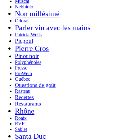
Muscat
Nebbiolo
Non millésimé
Odorat
Parler vin avec les mains
Patricia Wells
Picpoul
Pierre Cros
Pinot noir
Polyphénoles
Presse
ProWein
Québec
Questions de goût
Rasteau
Recettes
Restaurants
Rhône
Roaix
RVF
Sablet
Santa Duc