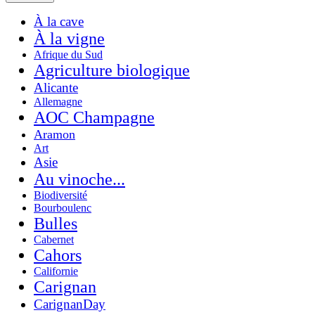
À la cave
À la vigne
Afrique du Sud
Agriculture biologique
Alicante
Allemagne
AOC Champagne
Aramon
Art
Asie
Au vinoche...
Biodiversité
Bourboulenc
Bulles
Cabernet
Cahors
Californie
Carignan
CarignanDay