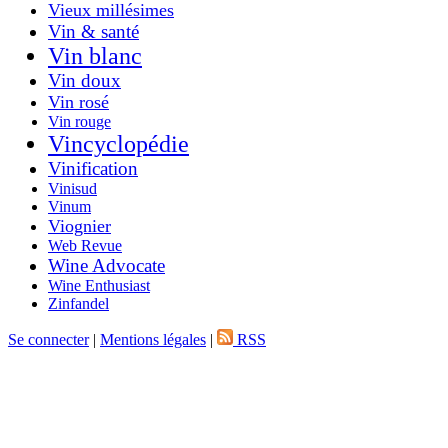
Vieux millésimes
Vin & santé
Vin blanc
Vin doux
Vin rosé
Vin rouge
Vincyclopédie
Vinification
Vinisud
Vinum
Viognier
Web Revue
Wine Advocate
Wine Enthusiast
Zinfandel
Se connecter
|
Mentions légales
|
RSS