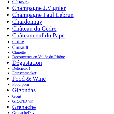
Cépages
Champagne J.Vignier
Champagne Paul Lebrun
Chardonnay
Château du Cèdre
Châteauneuf du Pape
Chine
Cinsault
Clairette
Decouvertes en Vallée du Rhône
Dégustation
Délicieux !
Feinschmecker
Food & Wine
Food porn
Gigondas
Goût
GRAND vin
Grenache
GrenacheDay