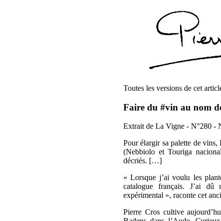
Toutes les versions de cet articl
Faire du #vin au nom de 
Extrait de La Vigne - N°280 
Pour élargir sa palette de vins,
(Nebbiolo et Touriga nacional
décriés. […]
« Lorsque j’ai voulu les plant
catalogue français. J’ai dû
expérimental », raconte cet anci
Pierre Cros cultive aujourd’hu
Badens dans l’Aude. Curieux d