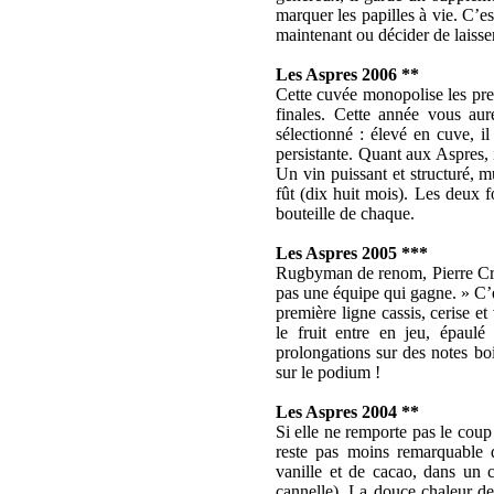
marquer les papilles à vie. C’es
maintenant ou décider de laisser
Les
Aspres
2006 **
Cette cuvée monopolise les pre
finales. Cette année vous aur
sélectionné : élevé en cuve, il
persistante.
Quant
aux
Aspres
,
Un vin puissant et structuré,
m
fût (dix huit mois). Les deux f
bouteille de chaque.
Les
Aspres
2005 ***
Rugbyman de renom, Pierre
Cr
pas une équipe qui gagne. » C’e
première ligne cassis, cerise et
le fruit entre en jeu, épaul
prolongations sur des notes
bo
sur le podium !
Les
Aspres
2004 **
Si elle ne remporte pas le cou
reste pas moins remarquable 
vanille et de cacao, dans un 
cannelle). La douce chaleur des