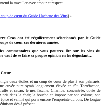
 entend la travailler avec amour et respect.
 coup de cœur du Guide Hachette des Vins
] »
ierre
Cros
ont été régulièrement sélectionnés par le Guide
coups de
cœur
ces dernières années.
 les commentaires que vous pourrez lire sur les vins du
 ne vaut de se faire sa propre opinion en les dégustant…
e Cœur
épingle deux étoiles et un coup de cœur de plus à son palmarès,
e cuvée pure syrah longuement élevée en fût. Torréfaction,
 truffe et cacao, le nez fascine. Charnue, concentrée, dotée de
en pris dans la chair, la bouche en impose par son volume, son
it épicé et vanillé qui porte encore l’empreinte du bois. De longue
éduisant dès à présent.