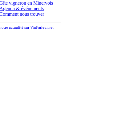
Gîte vigneron en Minervois
Agenda & événements
Comment nous trouver
notre actualité sur VinParleur.net