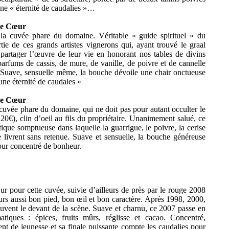
 une « éternité de caudalies »…
de Cœur
a cuvée phare du domaine. Véritable « guide spirituel » du
tie de ces grands artistes vignerons qui, ayant trouvé le graal
partager l’œuvre de leur vie en honorant nos tables de divins
arfums de cassis, de mure, de vanille, de poivre et de cannelle
. Suave, sensuelle même, la bouche dévoile une chair onctueuse
une éternité de caudales »
de Cœur
uvée phare du domaine, qui ne doit pas pour autant occulter le
0€), clin d’oeil au fils du propriétaire. Unanimement salué, ce
ique somptueuse dans laquelle la guarrigue, le poivre, la cerise
se livrent sans retenue. Suave et sensuelle, la bouche généreuse
pur concentré de bonheur.
ur
pour cette cuvée, suivie d’ailleurs de près par le rouge 2008
ours aussi bon pied, bon
œil
et bon caractère. Après 1998, 2000,
uvent le devant de la scène. Suave et charnu, ce 2007 passe en
atiques : épices, fruits mûrs, réglisse et cacao. Concentré,
nt de jeunesse et sa finale puissante compte les
caudalies
pour