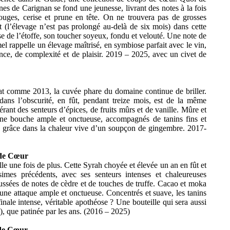
nes de Carignan se fond une jeunesse, livrant des notes à la fois
rouges, cerise et prune en tête. On ne trouvera pas de grosses
fût (l’élevage n’est pas prolongé au-delà de six mois) dans cette
se de l’étoffe, son toucher soyeux, fondu et velouté. Une note de
el rappelle un élevage maîtrisé, en symbiose parfait avec le vin,
nce, de complexité et de plaisir. 2019 – 2025, avec un civet de
t comme 2013, la cuvée phare du domaine continue de briller.
ans l’obscurité, en fût, pendant treize mois, est de la même
rant des senteurs d’épices, de fruits mûrs et de vanille. Mûre et
une bouche ample et onctueuse, accompagnés de tanins fins et
 grâce dans la chaleur vive d’un soupçon de gingembre. 2017-
 de Cœur
e une fois de plus. Cette Syrah choyée et élevée un an en fût et
imes précédents, avec ses senteurs intenses et chaleureuses
haussées de notes de cèdre et de touches de truffe. Cacao et moka
 une attaque ample et onctueuse. Concentrés et suave, les tanins
inale intense, véritable apothéose ? Une bouteille qui sera aussi
), que patinée par les ans. (2016 – 2025)
 de Cœur