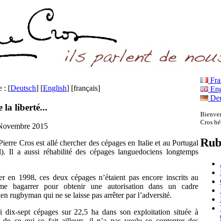
Fra
e :
[
Deutsch
]
[
English
]
[français]
Eng
Deu
la liberté...
Bienven
Cros hé
- Novembre 2015
Rub
 Pierre Cros est allé chercher des cépages en Italie et au Portugal
). Il a aussi réhabilité des cépages languedociens longtemps
er en 1998, ces deux cépages n’étaient pas encore inscrits au
 me bagarrer pour obtenir une autorisation dans un cadre
en rugbyman qui ne se laisse pas arrêter par l’adversité.
i dix-sept cépages sur 22,5 ha dans son exploitation située à
e ce qui se fait ailleurs, il n’a pas voulu se contenter des