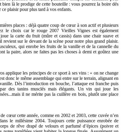
t bien là le prodige de cette bouteille : vous pourrez la boire dés
 ce plaisir pour plus tard à vos enfants.
mières places : déjà quatre coup de
cœur
à son actif et plusieurs
ez le choix car le rouge 2007 Vieilles Vignes est également
 joue la carte du fruit (mûre et cassis) dans une chair suave et
 il revient sur le devant de la scène pour notre plus grand plaisir.
usculeux
, qui enrobe les fruits de la vanille et de la cannelle du
ont la paire, alors ne faites pas les choses à demi et goûtez une
os
applique les principes de ce sport à ses vins : « on ne change
st donc le même assemblage qui entre sur le terrain, alignant en
 vanille. Dès l’introduction en bouche, l’attaque est franche puis
é par des
tanins
musclés mais élégants. Un vin qui joue les
isées...mais
il ne mérite pas la cuillère en bois, plutôt une place
p de
cœur
cette année, comme en 2002 et 2003, cette cuvée n’en
dans le millésime 2004. Toujours cette puissance enrobée de
corps de rêve drapé de velours et parfumé d’épices (poivre et
 notes torréfiées vient habiter la longue finale. Assurément un