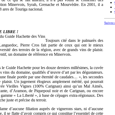
lation Minervois, Syrah, Grenache et Mourvèdre. En 2001, il a
8 ares de Touriga nacional.
Suivez 
 LIBRE !
Toujours cité dans le palmarès des
anguedoc, Pierre Cros fait partie de ceux qui ont le mieux
versité des terroirs de la région, avec de grands vins de plaisir.
entif, un domaine de référence en Minervois.
 le Guide Hachette pour les douze derniers millésimes, la cuvée
es vins du domaine, qualifiés d’œuvre d’art par les dégustateurs.
une finale portée par une éternité de caudales… », les secondes
e plaisir. Un jugement élogieux amplement mérité, qui pourrait
uvée Vieilles Vignes (100% Carignan) ainsi qu’un Mal Aimés,
ante, d’Aramon, de Piquepoul noir et de Carignan, ou encore
la gamme « La Liberté », à base de cépages extra-régionaux. Des
e juste et précise du terroir.
ame d’aucune filiation auprès de vignerons stars, ni d’aucune
e, il se flatte d’avoir compris ce qui constitue l’essentiel de cette