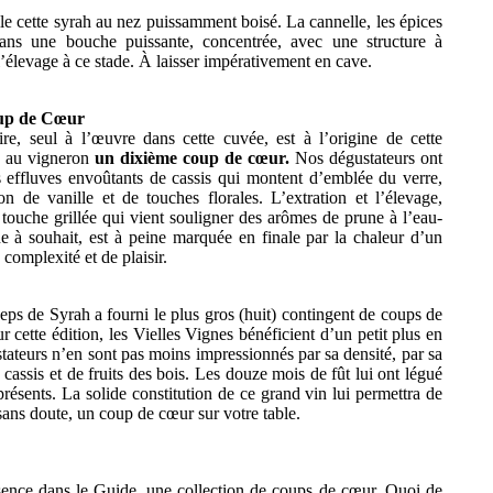
e cette syrah au nez puissamment boisé. La cannelle, les épices
dans une bouche puissante, concentrée, avec une structure à
’élevage à ce stade. À laisser impérativement en cave.
oup de Cœur
e, seul à l’œuvre dans cette cuvée, est à l’origine de cette
e au vigneron
un dixième coup de cœur.
Nos dégustateurs ont
 effluves envoûtants de cassis qui montent d’emblée du verre,
 de vanille et de touches florales. L’extration et l’élevage,
 touche grillée qui vient souligner des arômes de prune à l’eau-
ne à souhait, est à peine marquée en finale par la chaleur d’un
 complexité et de plaisir.
eps de Syrah a fourni le plus gros (huit) contingent de coups de
ette édition, les Vielles Vignes bénéficient d’un petit plus en
ateurs n’en sont pas moins impressionnés par sa densité, par sa
cassis et de fruits des bois. Les douze mois de fût lui ont légué
présents. La solide constitution de ce grand vin lui permettra de
, sans doute, un coup de cœur sur votre table.
sence dans le Guide, une collection de coups de cœur. Quoi de