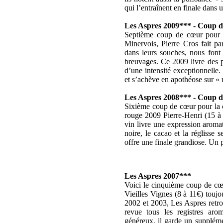
qui l’entraînent en finale dans
Les Aspres 2009*** - Coup 
Septième coup de cœur pour l
Minervois, Pierre Cros fait par
dans leurs souches, nous font 
breuvages. Ce 2009 livre des p
d’une intensité exceptionnelle
et s’achève en apothéose sur « 
Les Aspres 2008*** - Coup 
Sixième coup de cœur pour la c
rouge 2009 Pierre-Henri (15 à 2
vin livre une expression aromat
noire, le cacao et la réglisse 
offre une finale grandiose. Un 
Les
Aspres
2007***
Voici le cinquième coup de
cœ
Vieilles Vignes (8 à 11€) touj
2002 et 2003, Les
Aspres
retro
revue tous les registres arom
généreux, il garde un suppléme