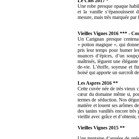
Le Clos 2017 *
Une robe presque opaque habill
et la vanille s’épanouissent 
mesure, mais très marquée par l
Vieilles Vignes 2016 *** - C
Un Carignan presque centenair
« potion magique », qui donn
pris leur temps pour humer les
nuances d’épices, d’un soupçon
maîtrisés, lèguent une élégante
de-vie. L’étoffe, soyeuse et fi
boisé qui apporte un surcroît de
Les Aspres 2016 **
Cette cuvée née de très vieux c
cœur du domaine même si, pour c
termes de séduction. Nos dégust
matière et louent ses arômes de 
des tanins vanillés encore très 
vieillir avec grâce et d’obtenir
Vieilles Vignes 2015 **
Une trentaine d’années de pré