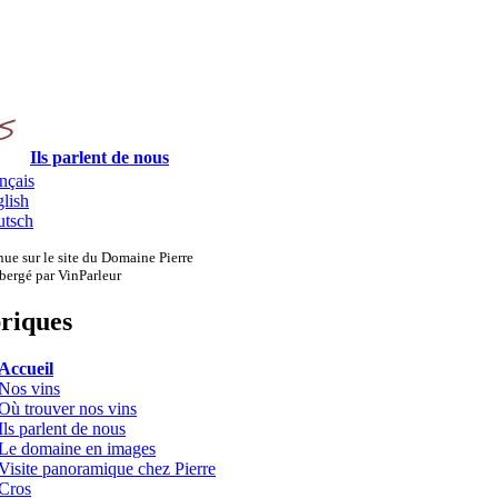
Ils parlent de nous
nçais
lish
tsch
ue sur le site du Domaine Pierre
bergé par VinParleur
riques
Accueil
Nos vins
Où trouver nos vins
Ils parlent de nous
Le domaine en images
Visite panoramique chez Pierre
Cros