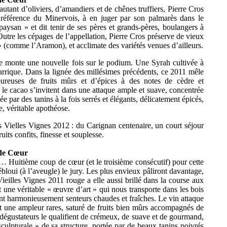
 autant d’oliviers, d’amandiers et de chênes truffiers, Pierre Cros
, référence du Minervois, à en juger par son palmarès dans le
aysan » et dit tenir de ses pères et grands-pères, boulangers à
Outre les cépages de l’appellation, Pierre Cros préserve de vieux
» (comme l’Aramon), et acclimate des variétés venues d’ailleurs.
monte une nouvelle fois sur le podium. Une Syrah cultivée à
arrique. Dans la lignée des millésimes précédents, ce 2011 mêle
eureuses de fruits mûrs et d’épices à des notes de cèdre et
t le cacao s’invitent dans une attaque ample et suave, concentrée
e par des tanins à la fois serrés et élégants, délicatement épicés,
e, véritable apothéose.
s Vielles Vignes 2012 : du Carignan centenaire, un court séjour
uits confits, finesse et souplesse.
 de Cœur
… Huitième coup de cœur (et le troisième consécutif) pour cette
loui (à l’aveugle) le jury. Les plus envieux pâliront davantage,
eilles Vignes 2011 rouge a elle aussi brillé dans la course aux
t une véritable « œuvre d’art » qui nous transporte dans les bois
nt harmonieusement senteurs chaudes et fraîches. Le vin attaque
t une ampleur rares, saturé de fruits bien mûrs accompagnés de
s dégustateurs le qualifient de crémeux, de suave et de gourmand,
sculpturale » de sa structure, portée par de beaux tanins poivrés