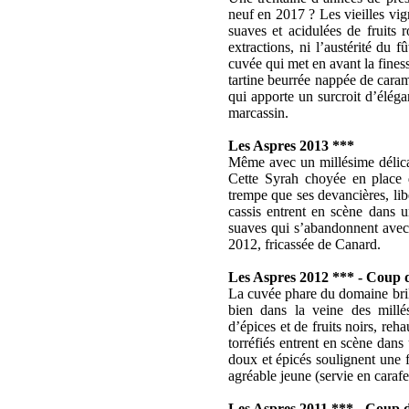
neuf en 2017 ? Les vieilles vig
suaves et acidulées de fruits 
extractions, ni l’austérité du 
cuvée qui met en avant la fines
tartine beurrée nappée de caram
qui apporte un surcroit d’éléga
marcassin.
Les Aspres 2013 ***
Même avec un millésime délica
Cette Syrah choyée en place d
trempe que ses devancières, libé
cassis entrent en scène dans 
suaves qui s’abandonnent avec
2012, fricassée de Canard.
Les Aspres 2012 *** - Coup
La cuvée phare du domaine brill
bien dans la veine des millés
d’épices et de fruits noirs, re
torréfiés entrent en scène dans
doux et épicés soulignent une f
agréable jeune (servie en carafe
Les Aspres 2011 *** - Coup