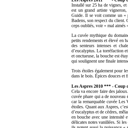
Installé sur 25 ha de vignes, et
est un grand artiste vigneron
Guide. Il se voit comme un « p
Badens, son respect du client. 
ceps oubliés, voir « mal aimés 
La cuvée mythique du domaine 
petits rendements et élevé en b
des senteurs intenses et chal
d’eucalyptus. La torréfaction e
et onctueuse, la bouche est étayé
qui soulignent une finale intens
Trois étoiles également pour le
dans le bois. Épices douces et fr
Les Aspres 2010 *** - Coup
Cela va encore faire des jaloux
cuvée phare qui a de nouveau éb
car la remarquable cuvée Les Vi
étoiles. Quant aux Aspres, c’es
d’eucalyptus et de cèdres, mêla
en bouche avec une intensité e
délicates notes vanillées. Si le
ils notent aussi la puissance « 