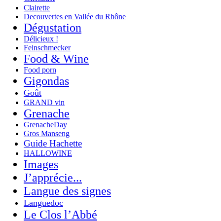
Clairette
Decouvertes en Vallée du Rhône
Dégustation
Délicieux !
Feinschmecker
Food & Wine
Food porn
Gigondas
Goût
GRAND vin
Grenache
GrenacheDay
Gros Manseng
Guide Hachette
HALLOWINE
Images
J’apprécie...
Langue des signes
Languedoc
Le Clos l’Abbé