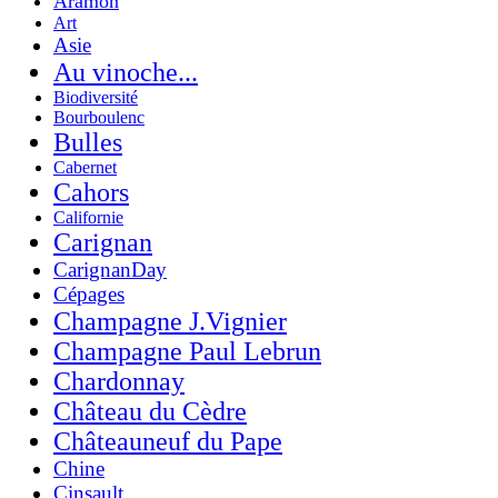
Aramon
Art
Asie
Au vinoche...
Biodiversité
Bourboulenc
Bulles
Cabernet
Cahors
Californie
Carignan
CarignanDay
Cépages
Champagne J.Vignier
Champagne Paul Lebrun
Chardonnay
Château du Cèdre
Châteauneuf du Pape
Chine
Cinsault