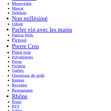
Mourvèdre
Muscat
Nebbiolo
Non millésimé
Odorat
Parler vin avec les mains
Patricia Wells
Picpoul
Pierre Cros
Pinot noir
Polyphénoles
Presse
ProWein
Québec
Questions de goût
Rasteau
Recettes
Restaurants
Rhône
Roaix
RVF
Sablet