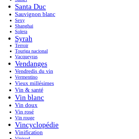
Santa Duc
Sauvignon blanc
Sexy
Shanghai
Solera
Syrah
Terroir
Touriga nacional
Vacqueyras
Vendanges
Vendredis du vin
Vermentino
Vieux millésimes
Vin & santé
Vin blanc
Vin doux
Vin rosé
Vin rouge
Vincyclopédie
Vinification
Vinisud