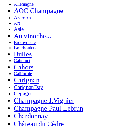
Allemagne
AOC Champagne
Aramon
Art
Asie
Au vinoche...
Biodiversité
Bourboulenc
Bulles
Cabernet
Cahors
Californie
Carignan
CarignanDay
Cépages
Champagne J.Vignier
Champagne Paul Lebrun
Chardonnay
Château du Cèdre