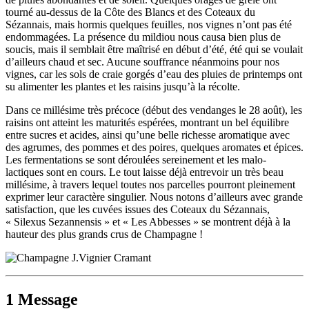
tourné au-dessus de la Côte des Blancs et des Coteaux du
Sézannais, mais hormis quelques feuilles, nos vignes n’ont pas été
endommagées. La présence du mildiou nous causa bien plus de
soucis, mais il semblait être maîtrisé en début d’été, été qui se voulait
d’ailleurs chaud et sec. Aucune souffrance néanmoins pour nos
vignes, car les sols de craie gorgés d’eau des pluies de printemps ont
su alimenter les plantes et les raisins jusqu’à la récolte.
Dans ce millésime très précoce (début des vendanges le 28 août), les
raisins ont atteint les maturités espérées, montrant un bel équilibre
entre sucres et acides, ainsi qu’une belle richesse aromatique avec
des agrumes, des pommes et des poires, quelques aromates et épices.
Les fermentations se sont déroulées sereinement et les malo-
lactiques sont en cours. Le tout laisse déjà entrevoir un très beau
millésime, à travers lequel toutes nos parcelles pourront pleinement
exprimer leur caractère singulier. Nous notons d’ailleurs avec grande
satisfaction, que les cuvées issues des Coteaux du Sézannais,
« Silexus Sezannensis » et « Les Abbesses » se montrent déjà à la
hauteur des plus grands crus de Champagne !
1 Message