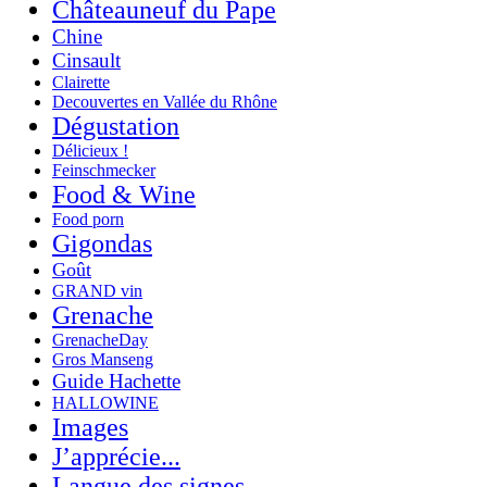
Châteauneuf du Pape
Chine
Cinsault
Clairette
Decouvertes en Vallée du Rhône
Dégustation
Délicieux !
Feinschmecker
Food & Wine
Food porn
Gigondas
Goût
GRAND vin
Grenache
GrenacheDay
Gros Manseng
Guide Hachette
HALLOWINE
Images
J’apprécie...
Langue des signes