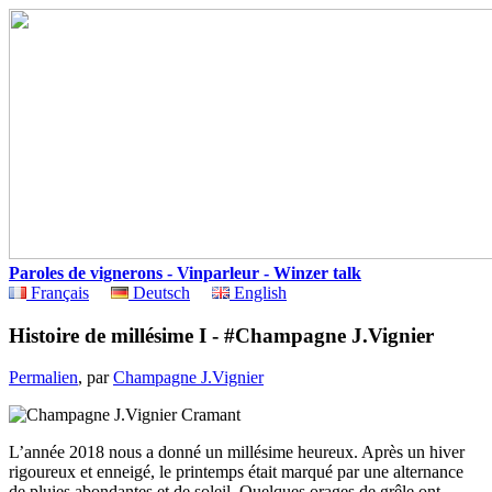
Paroles de vignerons - Vinparleur - Winzer talk
Français
Deutsch
English
Histoire de millésime I - #Champagne J.Vignier
Permalien
, par
Champagne J.Vignier
L’année 2018 nous a donné un millésime heureux. Après un hiver
rigoureux et enneigé, le printemps était marqué par une alternance
de pluies abondantes et de soleil. Quelques orages de grêle ont