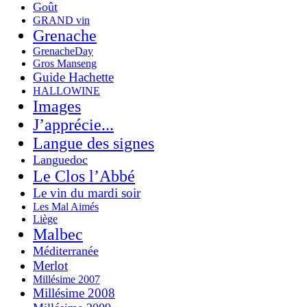
Goût
GRAND vin
Grenache
GrenacheDay
Gros Manseng
Guide Hachette
HALLOWINE
Images
J’apprécie...
Langue des signes
Languedoc
Le Clos l’Abbé
Le vin du mardi soir
Les Mal Aimés
Liège
Malbec
Méditerranée
Merlot
Millésime 2007
Millésime 2008