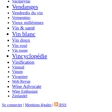
Vacqueyras
Vendanges
Vendredis du vin
Vermentino
Vieux millésimes
Vin & santé
Vin blanc
Vin doux
Vin rosé
Vin rouge
Vincyclopédie
Vinification
Vinisud
Vinum
Viognier
Web Revue
Wine Advocate
Wine Enthusiast
Zinfandel
Se connecter
|
Mentions légales
|
RSS