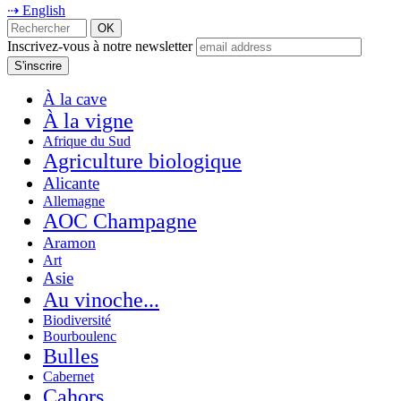
⇢ English
Inscrivez-vous à notre newsletter
À la cave
À la vigne
Afrique du Sud
Agriculture biologique
Alicante
Allemagne
AOC Champagne
Aramon
Art
Asie
Au vinoche...
Biodiversité
Bourboulenc
Bulles
Cabernet
Cahors