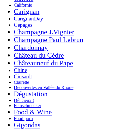
Californie
Carignan
CarignanDay
Cépages
Champagne J.Vignier
Champagne Paul Lebrun
Chardonnay
Château du Cèdre
Châteauneuf du Pape
Chine
Cinsault
Clairette
Decouvertes en Vallée du Rhône
Dégustation
Délicieux !
Feinschmecker
Food & Wine
Food porn
Gigondas