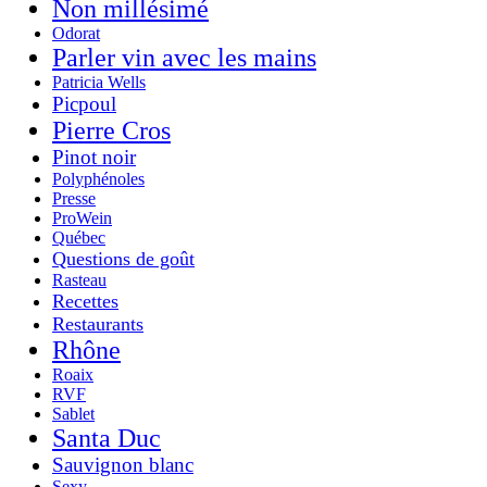
Non millésimé
Odorat
Parler vin avec les mains
Patricia Wells
Picpoul
Pierre Cros
Pinot noir
Polyphénoles
Presse
ProWein
Québec
Questions de goût
Rasteau
Recettes
Restaurants
Rhône
Roaix
RVF
Sablet
Santa Duc
Sauvignon blanc
Sexy