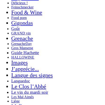
Délicieux !
Feinschmecker
Food & Wine
Food porn
Gigondas
Goût
GRAND vin
Grenache
GrenacheDay
Gros Manseng
Guide Hachette
HALLOWINE
Images
J’apprécie...
Langue des signes
Languedoc
Le Clos l’Abbé
Le vin du mardi soir
Les Mal Aimés
Liège