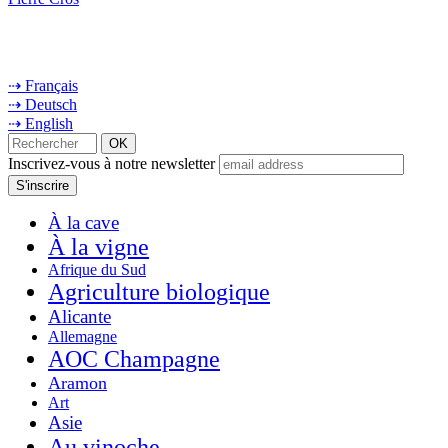
⇢ Français
⇢ Deutsch
⇢ English
Inscrivez-vous à notre newsletter
À la cave
À la vigne
Afrique du Sud
Agriculture biologique
Alicante
Allemagne
AOC Champagne
Aramon
Art
Asie
Au vinoche...