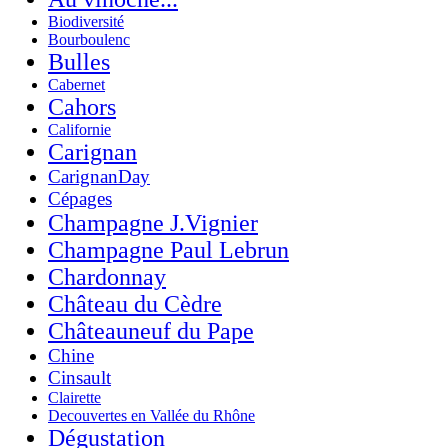
Biodiversité
Bourboulenc
Bulles
Cabernet
Cahors
Californie
Carignan
CarignanDay
Cépages
Champagne J.Vignier
Champagne Paul Lebrun
Chardonnay
Château du Cèdre
Châteauneuf du Pape
Chine
Cinsault
Clairette
Decouvertes en Vallée du Rhône
Dégustation