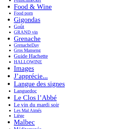
Feinschmecker
Food & Wine
Food porn
Gigondas
Goût
GRAND vin
Grenache
GrenacheDay
Gros Manseng
Guide Hachette
HALLOWINE
Images
J’apprécie...
Langue des signes
Languedoc
Le Clos l’Abbé
Le vin du mardi soir
Les Mal Aimés
Liège
Malbec
Méditerranée