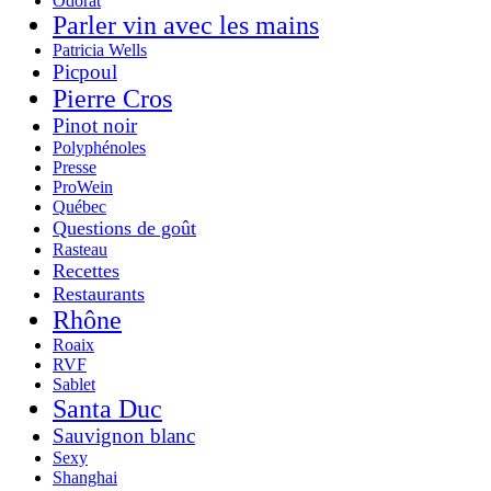
Odorat
Parler vin avec les mains
Patricia Wells
Picpoul
Pierre Cros
Pinot noir
Polyphénoles
Presse
ProWein
Québec
Questions de goût
Rasteau
Recettes
Restaurants
Rhône
Roaix
RVF
Sablet
Santa Duc
Sauvignon blanc
Sexy
Shanghai