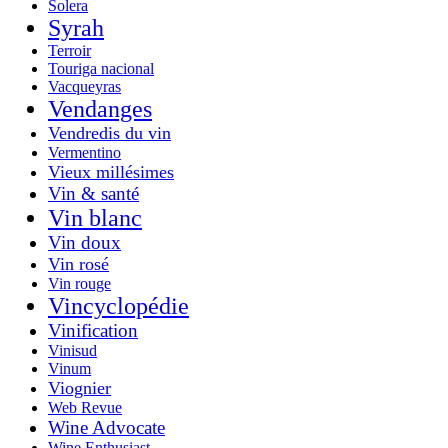
Solera
Syrah
Terroir
Touriga nacional
Vacqueyras
Vendanges
Vendredis du vin
Vermentino
Vieux millésimes
Vin & santé
Vin blanc
Vin doux
Vin rosé
Vin rouge
Vincyclopédie
Vinification
Vinisud
Vinum
Viognier
Web Revue
Wine Advocate
Wine Enthusiast