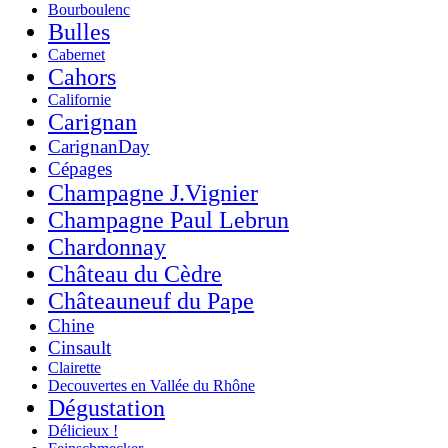
Bourboulenc
Bulles
Cabernet
Cahors
Californie
Carignan
CarignanDay
Cépages
Champagne J.Vignier
Champagne Paul Lebrun
Chardonnay
Château du Cèdre
Châteauneuf du Pape
Chine
Cinsault
Clairette
Decouvertes en Vallée du Rhône
Dégustation
Délicieux !