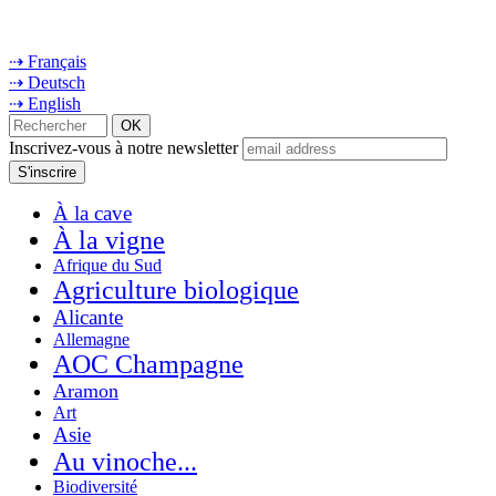
⇢ Français
⇢ Deutsch
⇢ English
Inscrivez-vous à notre newsletter
À la cave
À la vigne
Afrique du Sud
Agriculture biologique
Alicante
Allemagne
AOC Champagne
Aramon
Art
Asie
Au vinoche...
Biodiversité