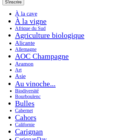
À la cave
À la vigne
Afrique du Sud
Agriculture biologique
Alicante
Allemagne
AOC Champagne
Aramon
Art
Asie
Au vinoche...
Biodiversité
Bourboulenc
Bulles
Cabernet
Cahors
Californie
Carignan
CarignanDay