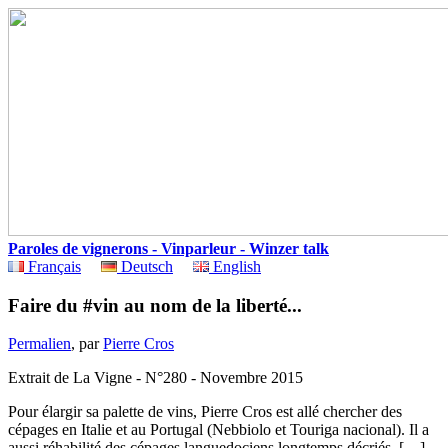
Paroles de vignerons - Vinparleur - Winzer talk
Français
Deutsch
English
Faire du #vin au nom de la liberté...
Permalien
, par
Pierre Cros
Extrait de La Vigne - N°280 - Novembre 2015
Pour élargir sa palette de vins, Pierre Cros est allé chercher des
cépages en Italie et au Portugal (Nebbiolo et Touriga nacional). Il a
aussi réhabilité des cépages languedociens longtemps décriés. […]