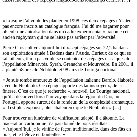
« Lorsque j’ai voulu les planter en 1998, ces deux cépages n’étaient
pas encore inscrits au catalogue français. J’ai dû me bagarrer pour
obtenir une autorisation dans un cadre expérimental », raconte cet
ancien rugbyman qui ne se laisse pas arrêter par l’adversité.
Pierre Cros cultive aujourd’hui dix-sept cépages sur 22,5 ha dans
son exploitation située à Badens dans l’Aude. Curieux de ce qui se
fait ailleurs, il n’a pas voulu se contenter des cépages classiques de
l’appellation Minervois, Syrah, Grenache et Mourvèdre. En 2001, il
a planté 58 ares de Nebbiolo et 98 ares de Touriga nacional.
« Je suis tombé amoureux de l’appellation italienne Barolo, élaborée
avec du Nebbiolo. Ce cépage apporte des tanins soyeux, de la
finesse. C’est ce que je recherche », note-t-il. Le Touriga nacional,
qu’il a découvert lors d’un voyage dans la région du Dao, au
Portugal, apporte surtout de la rondeur, de la complexité aromatique.
« Il est plus expansif, plus chaleureux que le Nebbiolo. » […]
Pour trouver un itinéraire de vinification adapté, il a tâtonné. La
macération carbonique n’a pas donné de bons résultats.
« Aujourd’hui, je le vinifie de façon traditionnelle, dans des fûts en
bois, et je l’élève en bouteilles. »