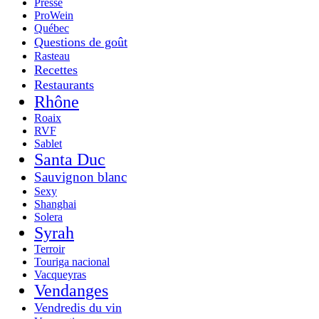
Presse
ProWein
Québec
Questions de goût
Rasteau
Recettes
Restaurants
Rhône
Roaix
RVF
Sablet
Santa Duc
Sauvignon blanc
Sexy
Shanghai
Solera
Syrah
Terroir
Touriga nacional
Vacqueyras
Vendanges
Vendredis du vin