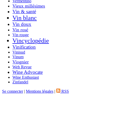
Vermentino
Vieux millésimes
Vin & santé
Vin blanc
Vin doux
Vin rosé
Vin rouge
Vincyclopédie
Vinification
Vinisud
Vinum
Viognier
Web Revue
Wine Advocate
Wine Enthusiast
Zinfandel
Se connecter
|
Mentions légales
|
RSS