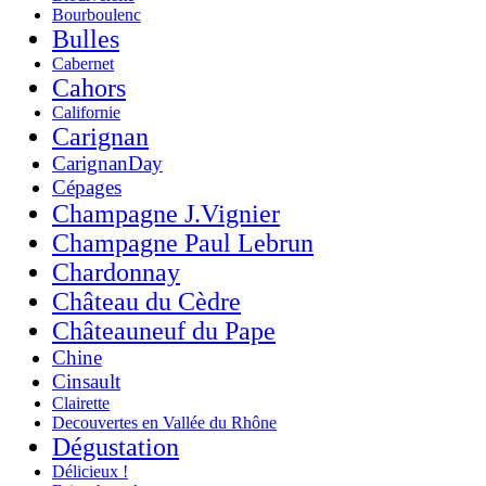
Bourboulenc
Bulles
Cabernet
Cahors
Californie
Carignan
CarignanDay
Cépages
Champagne J.Vignier
Champagne Paul Lebrun
Chardonnay
Château du Cèdre
Châteauneuf du Pape
Chine
Cinsault
Clairette
Decouvertes en Vallée du Rhône
Dégustation
Délicieux !