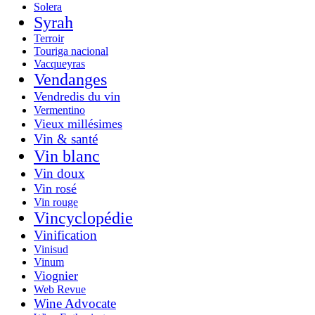
Solera
Syrah
Terroir
Touriga nacional
Vacqueyras
Vendanges
Vendredis du vin
Vermentino
Vieux millésimes
Vin & santé
Vin blanc
Vin doux
Vin rosé
Vin rouge
Vincyclopédie
Vinification
Vinisud
Vinum
Viognier
Web Revue
Wine Advocate