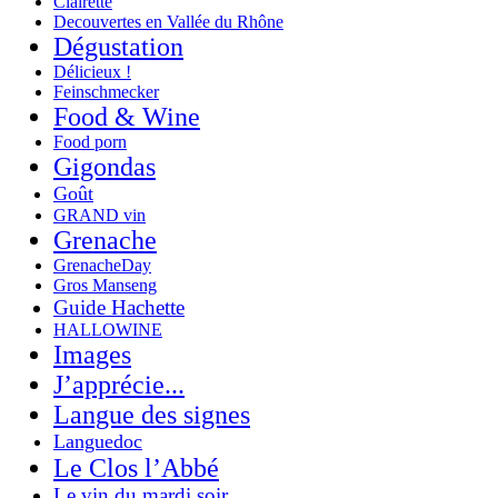
Clairette
Decouvertes en Vallée du Rhône
Dégustation
Délicieux !
Feinschmecker
Food & Wine
Food porn
Gigondas
Goût
GRAND vin
Grenache
GrenacheDay
Gros Manseng
Guide Hachette
HALLOWINE
Images
J’apprécie...
Langue des signes
Languedoc
Le Clos l’Abbé
Le vin du mardi soir