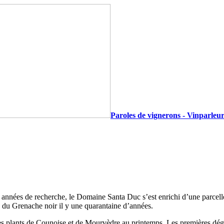
Paroles de vignerons - Vinparleur
années de recherche, le Domaine Santa Duc s’est enrichi d’une parcelle
c du Grenache noir il y une quarantaine d’années.
nes plants de Counoise et de Mourvèdre au printemps. Les premières dég