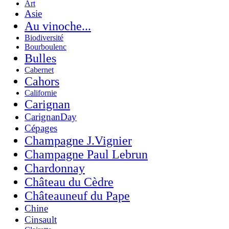
Art
Asie
Au vinoche...
Biodiversité
Bourboulenc
Bulles
Cabernet
Cahors
Californie
Carignan
CarignanDay
Cépages
Champagne J.Vignier
Champagne Paul Lebrun
Chardonnay
Château du Cèdre
Châteauneuf du Pape
Chine
Cinsault