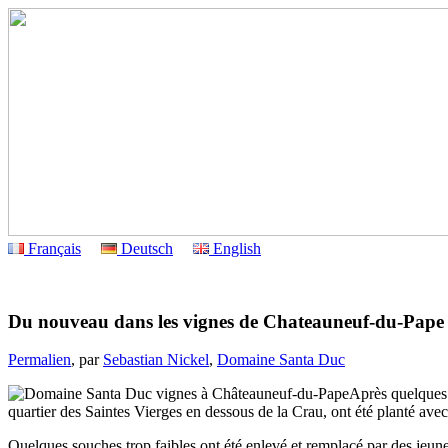
Français
Deutsch
English
Du nouveau dans les vignes de Chateauneuf-du-Pape
Permalien
, par
Sebastian Nickel
,
Domaine Santa Duc
Après quelques 
quartier des Saintes Vierges en dessous de la Crau, ont été planté ave
Quelques souches trop faibles ont été enlevé et remplacé par des jeu