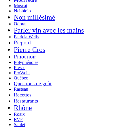
Muscat
Nebbiolo
Non millésimé
Odorat
Parler vin avec les mains
Patricia Wells
Picpoul
Pierre Cros
Pinot noir
Polyphénoles
Presse
ProWein
Québec
Questions de goût
Rasteau
Recettes
Restaurants
Rhône
Roaix
RVF
Sablet