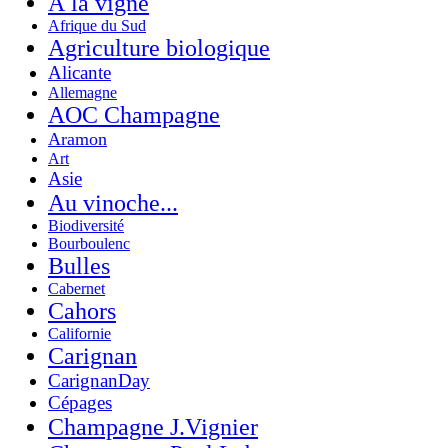
À la vigne
Afrique du Sud
Agriculture biologique
Alicante
Allemagne
AOC Champagne
Aramon
Art
Asie
Au vinoche...
Biodiversité
Bourboulenc
Bulles
Cabernet
Cahors
Californie
Carignan
CarignanDay
Cépages
Champagne J.Vignier