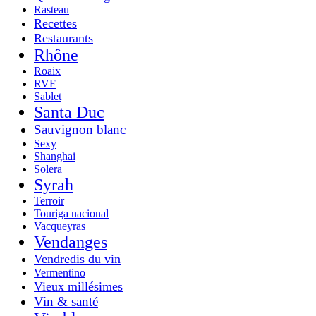
Rasteau
Recettes
Restaurants
Rhône
Roaix
RVF
Sablet
Santa Duc
Sauvignon blanc
Sexy
Shanghai
Solera
Syrah
Terroir
Touriga nacional
Vacqueyras
Vendanges
Vendredis du vin
Vermentino
Vieux millésimes
Vin & santé