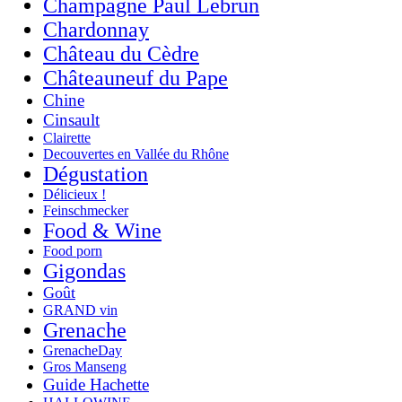
Champagne Paul Lebrun
Chardonnay
Château du Cèdre
Châteauneuf du Pape
Chine
Cinsault
Clairette
Decouvertes en Vallée du Rhône
Dégustation
Délicieux !
Feinschmecker
Food & Wine
Food porn
Gigondas
Goût
GRAND vin
Grenache
GrenacheDay
Gros Manseng
Guide Hachette