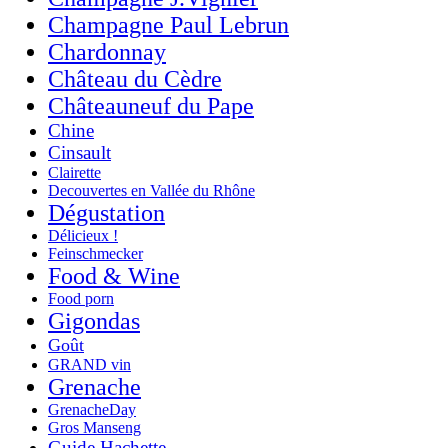
Champagne Paul Lebrun
Chardonnay
Château du Cèdre
Châteauneuf du Pape
Chine
Cinsault
Clairette
Decouvertes en Vallée du Rhône
Dégustation
Délicieux !
Feinschmecker
Food & Wine
Food porn
Gigondas
Goût
GRAND vin
Grenache
GrenacheDay
Gros Manseng
Guide Hachette