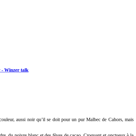
 - Winzer talk
ouleur, aussi noir qu’il se doit pour un pur Malbec de Cahors, mais
èdre, du poivre blanc et des fèves de cacao. Croquant et onctueux à la