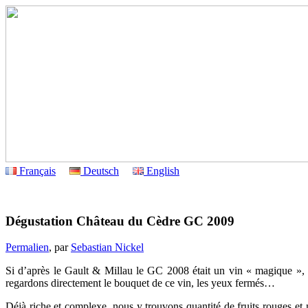
Français
Deutsch
English
Dégustation Château du Cèdre GC 2009
Permalien
, par
Sebastian Nickel
Si d’après le Gault & Millau le GC 2008 était un vin « magique », 
regardons directement le bouquet de ce vin, les yeux fermés…
Déjà riche et complexe, nous y trouvons quantité de fruits rouges et 