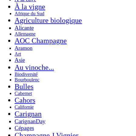
À la vigne
Afrique du Sud
Agriculture biologique
Alicante
Allemagne
AOC Champagne
Aramon
Art
Asie
Au vinoche...
Biodiversité
Bourboulenc
Bulles
Cabernet
Cahors
Californie
Carignan
CarignanDay
Cépages
Champagne J.Vignier