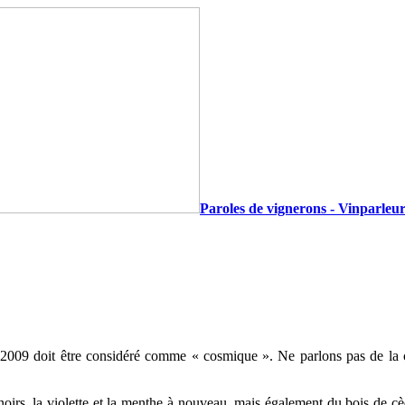
Paroles de vignerons - Vinparleur
2009 doit être considéré comme « cosmique ». Ne parlons pas de la c
noirs, la violette et la menthe à nouveau, mais également du bois de c