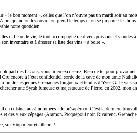
our « le bon moment », celles que l’on n’ouvre pas un mardi soir au mois
 Alors quand on les ouvre, on prend le temps et on se prépare : les bons
vahie notre quotidien.
bulles et l’eau de vie, le tout accompagné de divers poissons et viandes 
on inventaire et à dresser sa liste des vins « à boire ».
la plupart des flacons, vous m’en excuserez. Rien de tel pour provoquer 
d Cru encore à l’état confidentiel, sortie de la cave de mon amie Nathali
i qu’un de ces jeunes Grenaches fougueux et tendus d’Yves G. Je vais s
rai chercher une Syrah fumeuse et majestueuse de Pierre, en 2002, mon an
travail en cuisine, aussi nommées « le pré-apéro ». C’est la dernière tro
et des vieux cépages (Aramon, Picquepoul noir, Rivairenc, Grenache,
, sur Vinparleur et ailleurs !