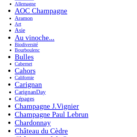
Allemagne
AOC Champagne
Aramon
Art
Asie
Au vinoche...
Biodiversité
Bourboulenc
Bulles
Cabernet
Cahors
Californie
Carignan
CarignanDay
Cépages
Champagne J.Vignier
Champagne Paul Lebrun
Chardonnay
Château du Cèdre