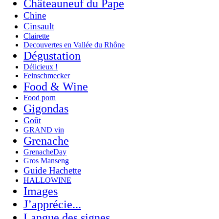
Châteauneuf du Pape
Chine
Cinsault
Clairette
Decouvertes en Vallée du Rhône
Dégustation
Délicieux !
Feinschmecker
Food & Wine
Food porn
Gigondas
Goût
GRAND vin
Grenache
GrenacheDay
Gros Manseng
Guide Hachette
HALLOWINE
Images
J’apprécie...
Langue des signes