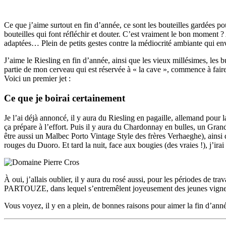
Ce que j’aime surtout en fin d’année, ce sont les bouteilles gardées p
bouteilles qui font réfléchir et douter. C’est vraiment le bon moment ?
adaptées… Plein de petits gestes contre la médiocrité ambiante qui en
J’aime le Riesling en fin d’année, ainsi que les vieux millésimes, les 
partie de mon cerveau qui est réservée à « la cave », commence à faire s
Voici un premier jet :
Ce que je boirai certainement
Je l’ai déjà annoncé, il y aura du Riesling en pagaille, allemand pour 
ça prépare à l’effort. Puis il y aura du Chardonnay en bulles, un Gran
être aussi un Malbec Porto Vintage Style des frères Verhaeghe), ains
rouges du Duoro. Et tard la nuit, face aux bougies (des vraies !), j’i
À oui, j’allais oublier, il y aura du rosé aussi, pour les périodes de 
PARTOUZE, dans lequel s’entremêlent joyeusement des jeunes vignes 
Vous voyez, il y en a plein, de bonnes raisons pour aimer la fin d’année