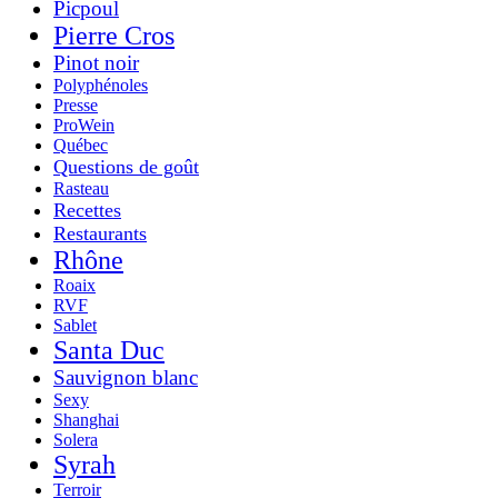
Picpoul
Pierre Cros
Pinot noir
Polyphénoles
Presse
ProWein
Québec
Questions de goût
Rasteau
Recettes
Restaurants
Rhône
Roaix
RVF
Sablet
Santa Duc
Sauvignon blanc
Sexy
Shanghai
Solera
Syrah
Terroir