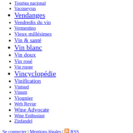
Touriga nacional
Vacqueyras
Vendanges
Vendredis du vin
Vermentino
Vieux millésimes
Vin & santé
Vin blanc
Vin doux
Vin rosé
Vin rouge
Vincyclopédie
Vinification
Vinisud
Vinum
Viognier
Web Revue
Wine Advocate
Wine Enthusiast
Zinfandel
Se connecter
|
Mentions légales
|
RSS