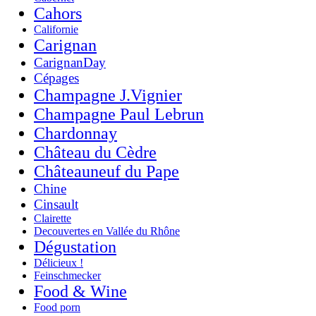
Cahors
Californie
Carignan
CarignanDay
Cépages
Champagne J.Vignier
Champagne Paul Lebrun
Chardonnay
Château du Cèdre
Châteauneuf du Pape
Chine
Cinsault
Clairette
Decouvertes en Vallée du Rhône
Dégustation
Délicieux !
Feinschmecker
Food & Wine
Food porn