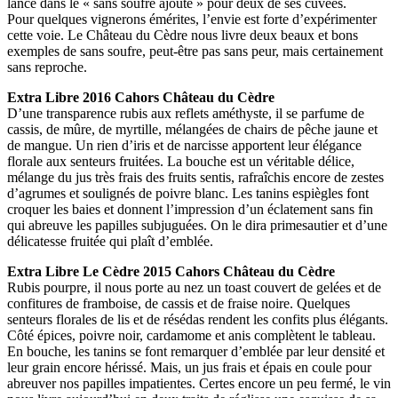
lance dans le « sans soufre ajouté » pour deux de ses cuvées.
Pour quelques vignerons émérites, l’envie est forte d’expérimenter
cette voie. Le Château du Cèdre nous livre deux beaux et bons
exemples de sans soufre, peut-être pas sans peur, mais certainement
sans reproche.
Extra Libre 2016 Cahors Château du Cèdre
D’une transparence rubis aux reflets améthyste, il se parfume de
cassis, de mûre, de myrtille, mélangées de chairs de pêche jaune et
de mangue. Un rien d’iris et de narcisse apportent leur élégance
florale aux senteurs fruitées. La bouche est un véritable délice,
mélange du jus très frais des fruits sentis, rafraîchis encore de zestes
d’agrumes et soulignés de poivre blanc. Les tanins espiègles font
croquer les baies et donnent l’impression d’un éclatement sans fin
qui abreuve les papilles subjuguées. On le dira primesautier et d’une
délicatesse fruitée qui plaît d’emblée.
Extra Libre Le Cèdre 2015 Cahors Château du Cèdre
Rubis pourpre, il nous porte au nez un toast couvert de gelées et de
confitures de framboise, de cassis et de fraise noire. Quelques
senteurs florales de lis et de résédas rendent les confits plus élégants.
Côté épices, poivre noir, cardamome et anis complètent le tableau.
En bouche, les tanins se font remarquer d’emblée par leur densité et
leur grain encore hérissé. Mais, un jus frais et épais en coule pour
abreuver nos papilles impatientes. Certes encore un peu fermé, le vin