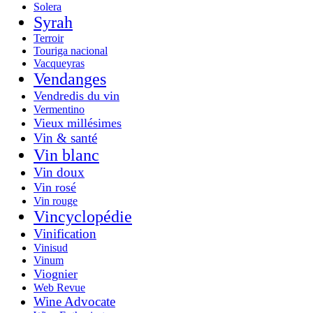
Solera
Syrah
Terroir
Touriga nacional
Vacqueyras
Vendanges
Vendredis du vin
Vermentino
Vieux millésimes
Vin & santé
Vin blanc
Vin doux
Vin rosé
Vin rouge
Vincyclopédie
Vinification
Vinisud
Vinum
Viognier
Web Revue
Wine Advocate