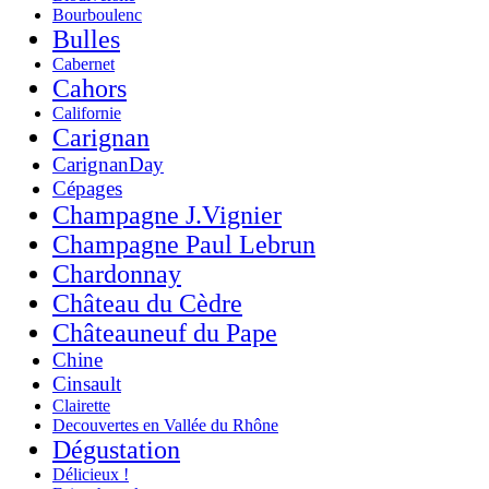
Bourboulenc
Bulles
Cabernet
Cahors
Californie
Carignan
CarignanDay
Cépages
Champagne J.Vignier
Champagne Paul Lebrun
Chardonnay
Château du Cèdre
Châteauneuf du Pape
Chine
Cinsault
Clairette
Decouvertes en Vallée du Rhône
Dégustation
Délicieux !