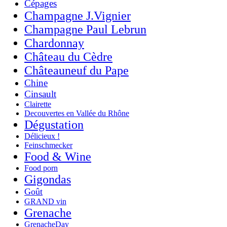
Cépages
Champagne J.Vignier
Champagne Paul Lebrun
Chardonnay
Château du Cèdre
Châteauneuf du Pape
Chine
Cinsault
Clairette
Decouvertes en Vallée du Rhône
Dégustation
Délicieux !
Feinschmecker
Food & Wine
Food porn
Gigondas
Goût
GRAND vin
Grenache
GrenacheDay