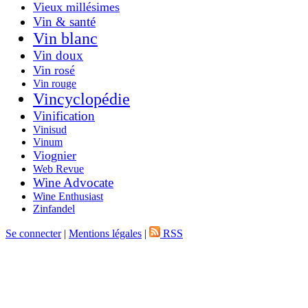
Vieux millésimes
Vin & santé
Vin blanc
Vin doux
Vin rosé
Vin rouge
Vincyclopédie
Vinification
Vinisud
Vinum
Viognier
Web Revue
Wine Advocate
Wine Enthusiast
Zinfandel
Se connecter
|
Mentions légales
|
RSS