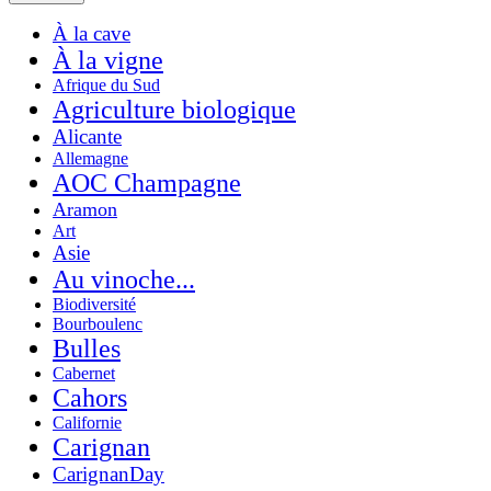
À la cave
À la vigne
Afrique du Sud
Agriculture biologique
Alicante
Allemagne
AOC Champagne
Aramon
Art
Asie
Au vinoche...
Biodiversité
Bourboulenc
Bulles
Cabernet
Cahors
Californie
Carignan
CarignanDay