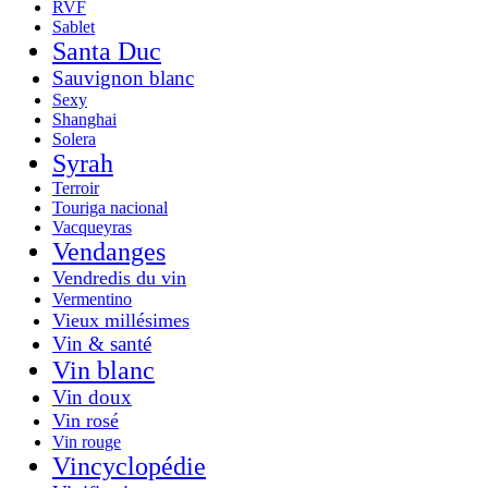
RVF
Sablet
Santa Duc
Sauvignon blanc
Sexy
Shanghai
Solera
Syrah
Terroir
Touriga nacional
Vacqueyras
Vendanges
Vendredis du vin
Vermentino
Vieux millésimes
Vin & santé
Vin blanc
Vin doux
Vin rosé
Vin rouge
Vincyclopédie