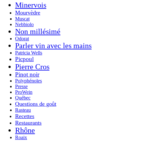
Minervois
Mourvèdre
Muscat
Nebbiolo
Non millésimé
Odorat
Parler vin avec les mains
Patricia Wells
Picpoul
Pierre Cros
Pinot noir
Polyphénoles
Presse
ProWein
Québec
Questions de goût
Rasteau
Recettes
Restaurants
Rhône
Roaix