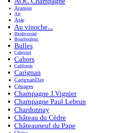
AOC Champagne
Aramon
Art
Asie
Au vinoche...
Biodiversité
Bourboulenc
Bulles
Cabernet
Cahors
Californie
Carignan
CarignanDay
Cépages
Champagne J.Vignier
Champagne Paul Lebrun
Chardonnay
Château du Cèdre
Châteauneuf du Pape
Chine