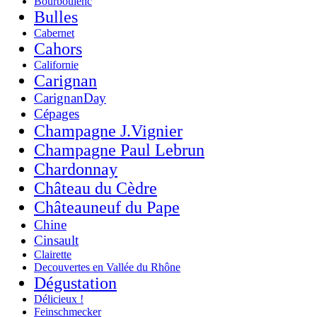
Bourboulenc
Bulles
Cabernet
Cahors
Californie
Carignan
CarignanDay
Cépages
Champagne J.Vignier
Champagne Paul Lebrun
Chardonnay
Château du Cèdre
Châteauneuf du Pape
Chine
Cinsault
Clairette
Decouvertes en Vallée du Rhône
Dégustation
Délicieux !
Feinschmecker