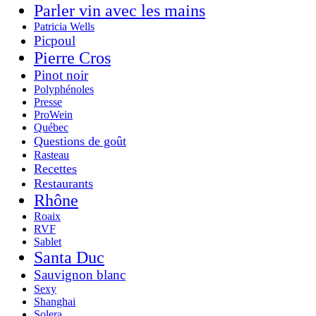
Parler vin avec les mains
Patricia Wells
Picpoul
Pierre Cros
Pinot noir
Polyphénoles
Presse
ProWein
Québec
Questions de goût
Rasteau
Recettes
Restaurants
Rhône
Roaix
RVF
Sablet
Santa Duc
Sauvignon blanc
Sexy
Shanghai
Solera