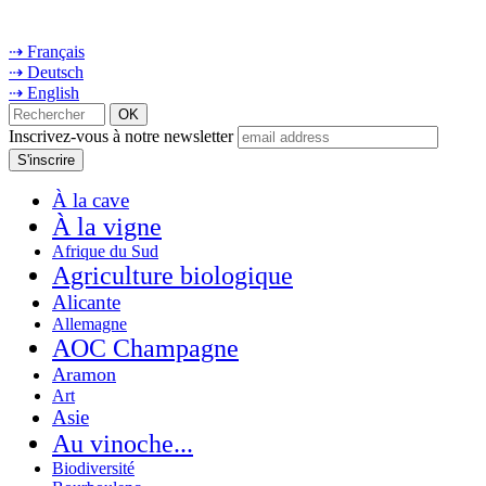
⇢ Français
⇢ Deutsch
⇢ English
Inscrivez-vous à notre newsletter
À la cave
À la vigne
Afrique du Sud
Agriculture biologique
Alicante
Allemagne
AOC Champagne
Aramon
Art
Asie
Au vinoche...
Biodiversité