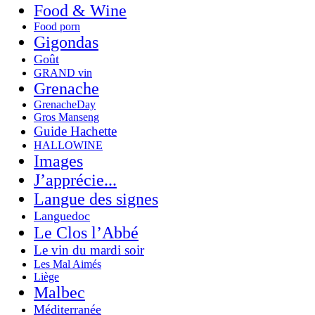
Food & Wine
Food porn
Gigondas
Goût
GRAND vin
Grenache
GrenacheDay
Gros Manseng
Guide Hachette
HALLOWINE
Images
J’apprécie...
Langue des signes
Languedoc
Le Clos l’Abbé
Le vin du mardi soir
Les Mal Aimés
Liège
Malbec
Méditerranée