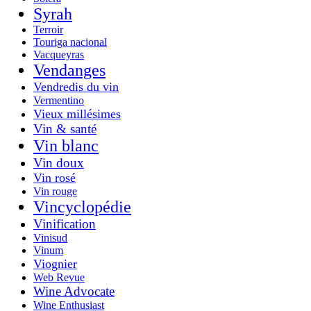
Syrah
Terroir
Touriga nacional
Vacqueyras
Vendanges
Vendredis du vin
Vermentino
Vieux millésimes
Vin & santé
Vin blanc
Vin doux
Vin rosé
Vin rouge
Vincyclopédie
Vinification
Vinisud
Vinum
Viognier
Web Revue
Wine Advocate
Wine Enthusiast