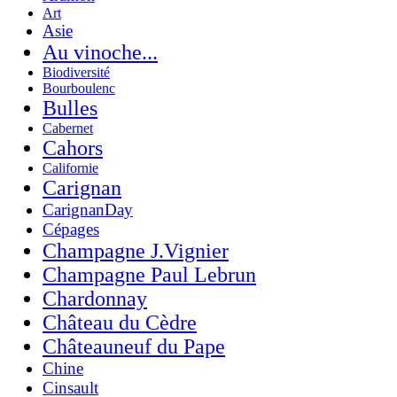
Art
Asie
Au vinoche...
Biodiversité
Bourboulenc
Bulles
Cabernet
Cahors
Californie
Carignan
CarignanDay
Cépages
Champagne J.Vignier
Champagne Paul Lebrun
Chardonnay
Château du Cèdre
Châteauneuf du Pape
Chine
Cinsault