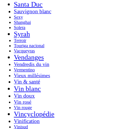
Santa Duc
Sauvignon blanc
Sexy
Shanghai
Solera
Syrah
Terroir
Touriga nacional
Vacqueyras
Vendanges
Vendredis du vin
Vermentino
Vieux millésimes
Vin & santé
Vin blanc
Vin doux
Vin rosé
Vin rouge
Vincyclopédie
Vinification
Vinisud