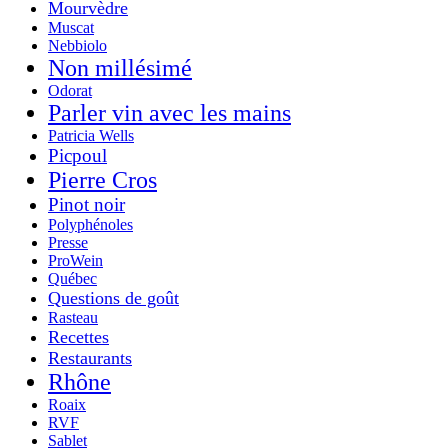
Mourvèdre
Muscat
Nebbiolo
Non millésimé
Odorat
Parler vin avec les mains
Patricia Wells
Picpoul
Pierre Cros
Pinot noir
Polyphénoles
Presse
ProWein
Québec
Questions de goût
Rasteau
Recettes
Restaurants
Rhône
Roaix
RVF
Sablet