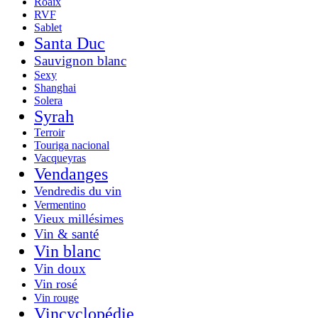
Roaix
RVF
Sablet
Santa Duc
Sauvignon blanc
Sexy
Shanghai
Solera
Syrah
Terroir
Touriga nacional
Vacqueyras
Vendanges
Vendredis du vin
Vermentino
Vieux millésimes
Vin & santé
Vin blanc
Vin doux
Vin rosé
Vin rouge
Vincyclopédie