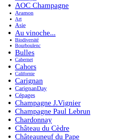
AOC Champagne
Aramon
Art
Asie
Au vinoche...
Biodiversité
Bourboulenc
Bulles
Cabernet
Cahors
Californie
Carignan
CarignanDay
Cépages
Champagne J.Vignier
Champagne Paul Lebrun
Chardonnay
Château du Cèdre
Châteauneuf du Pape