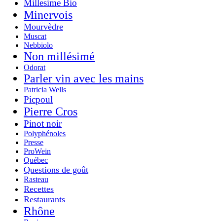
Millesime Bio
Minervois
Mourvèdre
Muscat
Nebbiolo
Non millésimé
Odorat
Parler vin avec les mains
Patricia Wells
Picpoul
Pierre Cros
Pinot noir
Polyphénoles
Presse
ProWein
Québec
Questions de goût
Rasteau
Recettes
Restaurants
Rhône