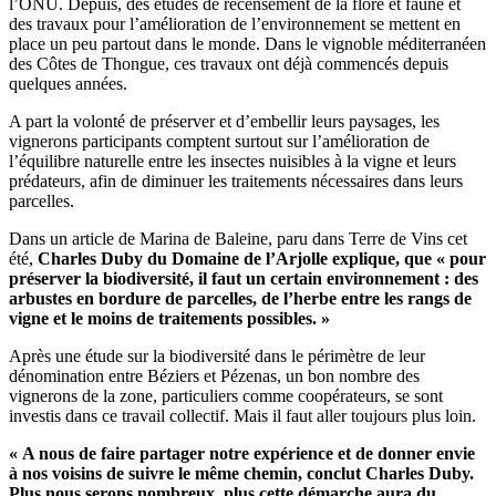
l’ONU. Depuis, des études de recensement de la flore et faune et
des travaux pour l’amélioration de l’environnement se mettent en
place un peu partout dans le monde. Dans le vignoble méditerranéen
des Côtes de Thongue, ces travaux ont déjà commencés depuis
quelques années.
A part la volonté de préserver et d’embellir leurs paysages, les
vignerons participants comptent surtout sur l’amélioration de
l’équilibre naturelle entre les insectes nuisibles à la vigne et leurs
prédateurs, afin de diminuer les traitements nécessaires dans leurs
parcelles.
Dans un article de Marina de Baleine, paru dans Terre de Vins cet
été,
Charles Duby du Domaine de l’Arjolle explique, que « pour
préserver la biodiversité, il faut un certain environnement : des
arbustes en bordure de parcelles, de l’herbe entre les rangs de
vigne et le moins de traitements possibles. »
Après une étude sur la biodiversité dans le périmètre de leur
dénomination entre Béziers et Pézenas, un bon nombre des
vignerons de la zone, particuliers comme coopérateurs, se sont
investis dans ce travail collectif. Mais il faut aller toujours plus loin.
« A nous de faire partager notre expérience et de donner envie
à nos voisins de suivre le même chemin, conclut Charles Duby.
Plus nous serons nombreux, plus cette démarche aura du