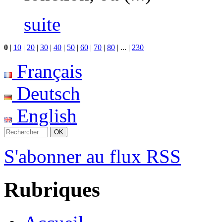
suite
0
|
10
|
20
|
30
|
40
|
50
|
60
|
70
|
80
|
...
|
230
Français
Deutsch
English
S'abonner au flux RSS
Rubriques