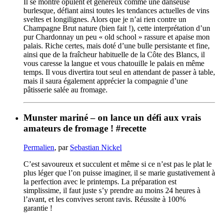
Il se montre opulent et généreux comme une danseuse
burlesque, défiant ainsi toutes les tendances actuelles de vins
sveltes et longilignes. Alors que je n’ai rien contre un
Champagne Brut nature (bien fait !), cette interprétation d’un
pur Chardonnay un peu « old school » rassure et apaise mon
palais. Riche certes, mais doté d’une bulle persistante et fine,
ainsi que de la fraîcheur habituelle de la Côte des Blancs, il
vous caresse la langue et vous chatouille le palais en même
temps. Il vous divertira tout seul en attendant de passer à table,
mais il saura également apprécier la compagnie d’une
pâtisserie salée au fromage.
Munster mariné – on lance un défi aux vrais
amateurs de fromage ! #recette
Permalien
, par
Sebastian Nickel
C’est savoureux et succulent et même si ce n’est pas le plat le
plus léger que l’on puisse imaginer, il se marie gustativement à
la perfection avec le printemps. La préparation est
simplissime, il faut juste s’y prendre au moins 24 heures à
l’avant, et les convives seront ravis. Réussite à 100%
garantie !