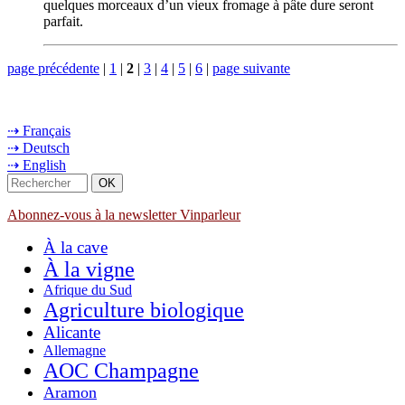
quelques morceaux d’un vieux fromage à pâte dure seront
parfait.
page précédente
|
1
|
2
|
3
|
4
|
5
|
6
|
page suivante
⇢ Français
⇢ Deutsch
⇢ English
Abonnez-vous à la newsletter Vinparleur
À la cave
À la vigne
Afrique du Sud
Agriculture biologique
Alicante
Allemagne
AOC Champagne
Aramon