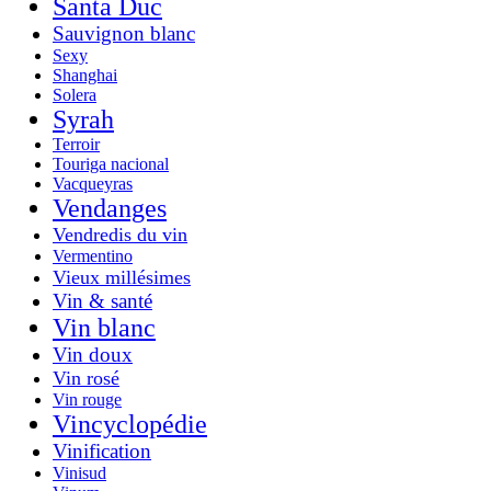
Santa Duc
Sauvignon blanc
Sexy
Shanghai
Solera
Syrah
Terroir
Touriga nacional
Vacqueyras
Vendanges
Vendredis du vin
Vermentino
Vieux millésimes
Vin & santé
Vin blanc
Vin doux
Vin rosé
Vin rouge
Vincyclopédie
Vinification
Vinisud