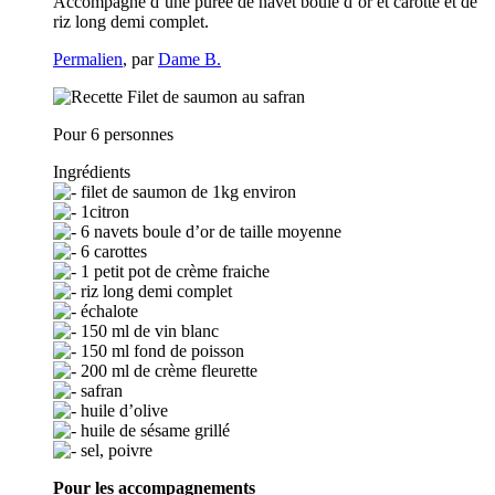
Accompagné d’une purée de navet boule d’or et carotte et de
riz long demi complet.
Permalien
, par
Dame B.
Pour 6 personnes
Ingrédients
filet de saumon de 1kg environ
1citron
6 navets boule d’or de taille moyenne
6 carottes
1 petit pot de crème fraiche
riz long demi complet
échalote
150 ml de vin blanc
150 ml fond de poisson
200 ml de crème fleurette
safran
huile d’olive
huile de sésame grillé
sel, poivre
Pour les accompagnements