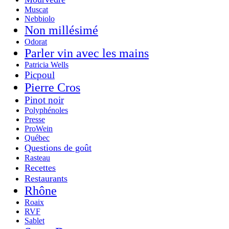
Muscat
Nebbiolo
Non millésimé
Odorat
Parler vin avec les mains
Patricia Wells
Picpoul
Pierre Cros
Pinot noir
Polyphénoles
Presse
ProWein
Québec
Questions de goût
Rasteau
Recettes
Restaurants
Rhône
Roaix
RVF
Sablet