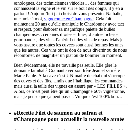
œnologues, des techniciennes viticoles… des femmes qui
connaissent la vigne et le vin sur le bout des doigts, il y en a
partout ! Aujourd’hui j’ai choisi de vous présenter Nathalie,
une amie à moi,
vigneronne en Champagne
. Cela fait
maintenant 20 ans qu’elle manipule le Chardonnay avec tact
et respect, pour élaborer sa magnifique palette de bulles
champenoises : certaines droites et fines, d’autres riches et
gourmandes, des vins d’apéritif et des vins de repas. Mais je
vous assure que toutes les cuvées sont aussi bonnes les unes
que les autres. Ces vins ont le don de nous divertir ou de nous
réconforter, de magnifier un plat ou de bonifier un moment.
Bien évidemment, elle ne travaille pas seule. Elle gère le
domaine familial à Cramant avec son frère Jean et sa mère
Marie Paule. À la cave c’est UN maître de chai qui s’occupe
des cuves et des fûts, tandis que l’habillage, les commandes,
mais aussi la taille des vignes est assuré par « LES FILLES ».
Alors, ce n’est peut-être qu’un Champagne 66% vigneronne,
mais je pense que ça peut passer. Vu que c’est 100% bon…
#Recette Filet de saumon au safran et
#Champagne pour accueillir la nouvelle année