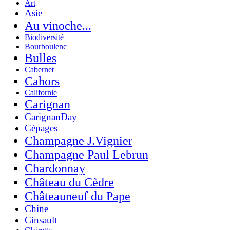
Art
Asie
Au vinoche...
Biodiversité
Bourboulenc
Bulles
Cabernet
Cahors
Californie
Carignan
CarignanDay
Cépages
Champagne J.Vignier
Champagne Paul Lebrun
Chardonnay
Château du Cèdre
Châteauneuf du Pape
Chine
Cinsault