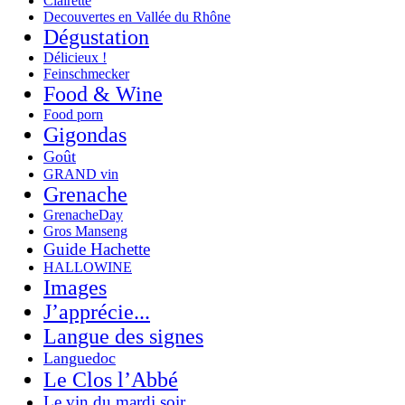
Clairette
Decouvertes en Vallée du Rhône
Dégustation
Délicieux !
Feinschmecker
Food & Wine
Food porn
Gigondas
Goût
GRAND vin
Grenache
GrenacheDay
Gros Manseng
Guide Hachette
HALLOWINE
Images
J’apprécie...
Langue des signes
Languedoc
Le Clos l’Abbé
Le vin du mardi soir