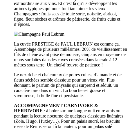
extraordinaire aux vins. Et c’est là qu’ils développent les
arômes typiques qui nous font tant aimer les vieux
Champagnes : fruits secs de toute sorte, noisette, abricot,
figue, fleur sèches et arômes de pâtisserie, de fruits cuits et
d’épices.
La cuvée PRESTIGE de PAUL LEBRUN est comme ça.
Assemblage de plusieurs millésimes, 20% de vieillissement en
fûts de chêne avant prise de mousse, cinq ans en moyenne de
repos sur lattes dans les caves creusées dans la craie à 12
mètres sous terre. Un chef-d’œuvre de patience !
Le nez riche et chaleureux de poires cuites, d’amande et de
fleurs séchées semble classique pour un vieux vin. Plus
étonnant, le parfum de physalis qui surprend et séduit, un
caractère rare dans un vin. La bouche est grasse et
savoureuse, la bulle fine et persistante.
ACCOMPAGNEMENT CARNIVORE &
HERBIVORE
: à boire sur une longue nuit entre amis ou
pendant la lecture nocturne de quelques classiques littéraires
(Zola, Hugo, Huxley…). Pour un palais sucré, les biscuits
roses de Reims seront à la hauteur, pour un palais salé